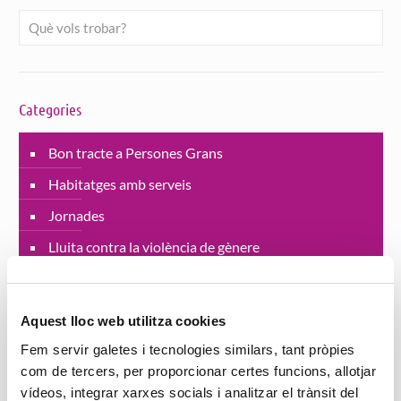
Categories
Bon tracte a Persones Grans
Habitatges amb serveis
Jornades
Lluita contra la violència de gènere
Projectes
Residències
Aquest lloc web utilitza cookies
SAD Servei Assistència Domiciliària
Fem servir galetes i tecnologies similars, tant pròpies
com de tercers, per proporcionar certes funcions, allotjar
salut
vídeos, integrar xarxes socials i analitzar el trànsit del