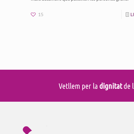
15
L
Vetllem per la
dignitat
de l