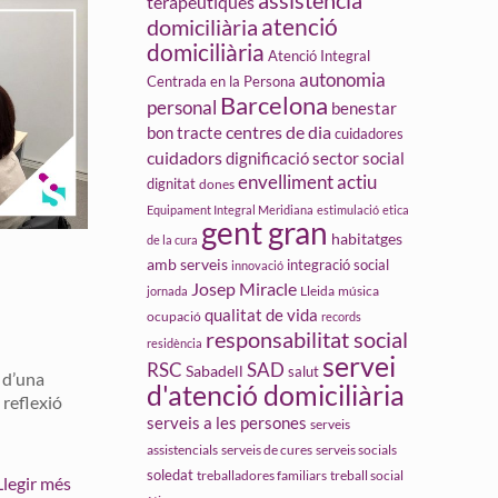
assistència
terapèutiques
atenció
domiciliària
domiciliària
Atenció Integral
autonomia
Centrada en la Persona
Barcelona
personal
benestar
centres de dia
bon tracte
cuidadores
cuidadors
dignificació sector social
envelliment actiu
dignitat
dones
Equipament Integral Meridiana
estimulació
etica
gent gran
habitatges
de la cura
amb serveis
integració social
innovació
Josep Miracle
Lleida
jornada
música
qualitat de vida
ocupació
records
responsabilitat social
residència
servei
RSC
SAD
Sabadell
salut
a d’una
d'atenció domiciliària
 reflexió
serveis a les persones
serveis
assistencials
serveis de cures
serveis socials
soledat
treball social
treballadores familiars
Llegir més