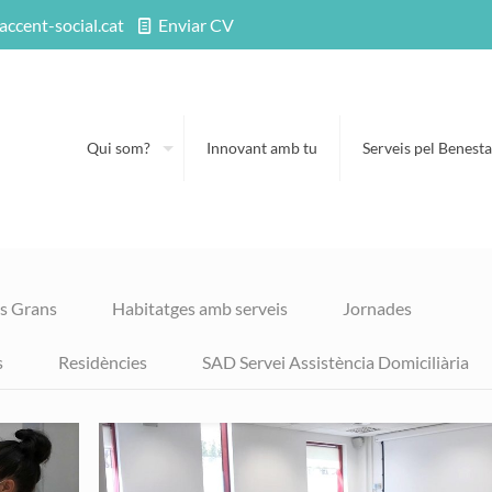
accent-social.cat
Enviar CV
Qui som?
Innovant amb tu
Serveis pel Benesta
es Grans
Habitatges amb serveis
Jornades
s
Residències
SAD Servei Assistència Domiciliària