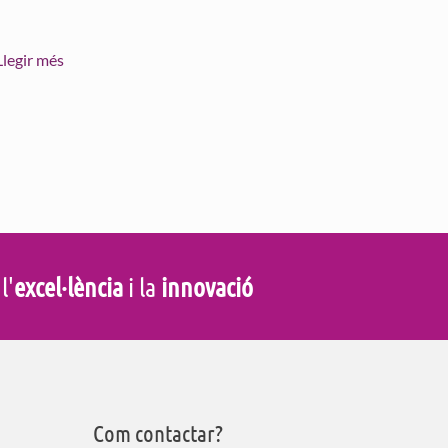
Llegir més
 l'
excel·lència
i la
innovació
Com contactar?