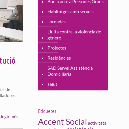
Bon tracte a Persones Grans
Habitatges amb serveis
Jornades
Lluita contra la violència de
gènere
Projectes
Residències
tució
SAD Servei Assistència
Domiciliària
salut
ais de
alladores
Etiquetes
Llegir més
Accent Social
activitats