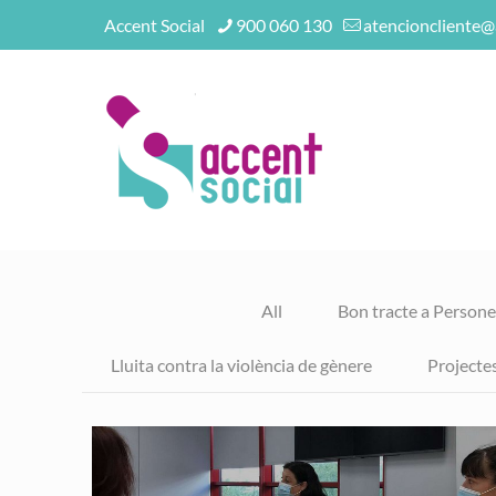
Accent Social
900 060 130
atencioncliente@
All
Bon tracte a Person
Lluita contra la violència de gènere
Projecte