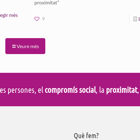
proximitat”
legir més
9
Veure més
es persones, el
compromís social
, la
proximitat
,
Què fem?