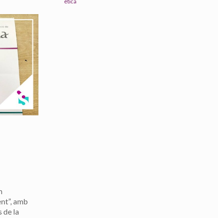
ètica
m
nt”, amb
s de la