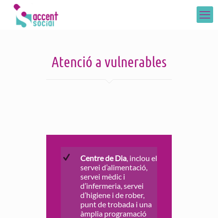
Atenció a vulnerables
Centre de Dia
, inclou el
servei d’alimentació,
servei mèdic i
d’infermeria, servei
d’higiene i de rober,
punt de trobada i una
àmplia programació