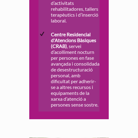
d’activitats
rehabilitadores, tallers
terapèutics i d’inserció
laboral.
Centre Residencial
d'Atencions Bàsiques
(CRAB)
, servei
d’acolliment nocturn
per persones en fase
avançada i consolidada
de desestructuració
personal, amb
dificultat per adherir-
se a altres recursos i
equipaments de la
xarxa d’atenció a
persones sense sostre.