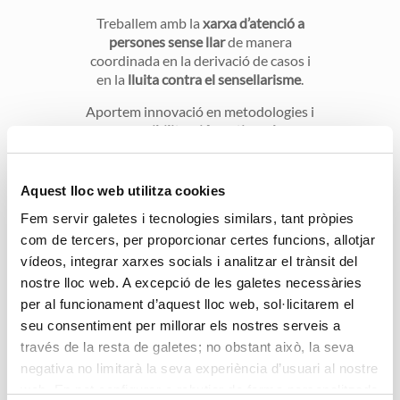
Treballem amb la
xarxa d’atenció a
persones sense llar
de manera
coordinada en la derivació de casos i
en la
lluita contra el sensellarisme
.
Aportem innovació en metodologies i
una
sensibilització continuada
als
nostres treballadors i a l’entorn per
tal de millorar la qualitat de vida de
les persones en situació precària.
Aquest lloc web utilitza cookies
Fem servir galetes i tecnologies similars, tant pròpies
com de tercers, per proporcionar certes funcions, allotjar
vídeos, integrar xarxes socials i analitzar el trànsit del
nostre lloc web. A excepció de les galetes necessàries
per al funcionament d’aquest lloc web, sol·licitarem el
seu consentiment per millorar els nostres serveis a
través de la resta de galetes; no obstant això, la seva
negativa no limitarà la seva experiència d’usuari al nostre
web. En pot configurar o rebutjar de forma personalitzada