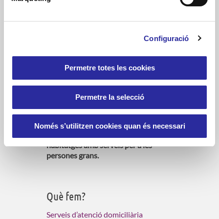
Configuració
Permetre totes les cookies
En Accent Social vetllem pel
benestar
de la gent gran i col·lectius amb
Permetre la selecció
necessitats especials arreu de
Catalunya. Gestionem
serveis
d’atenció domiciliària (SAD),
Només s’utilitzen cookies quan és necessari
residències, centres de dia i
habitatges amb serveis per a les
persones grans.
Què fem?
Serveis d’atenció domiciliària