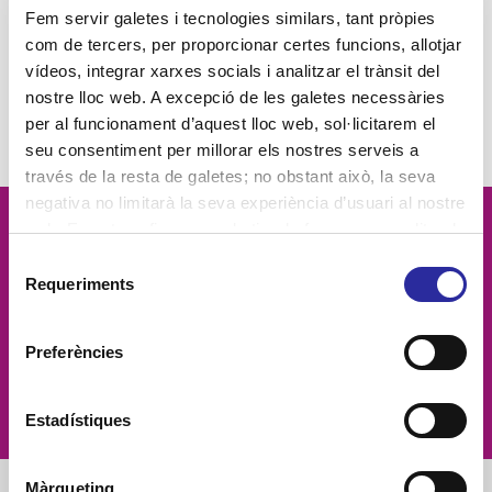
Fem servir galetes i tecnologies similars, tant pròpies
com de tercers, per proporcionar certes funcions, allotjar
vídeos, integrar xarxes socials i analitzar el trànsit del
nostre lloc web. A excepció de les galetes necessàries
per al funcionament d’aquest lloc web, sol·licitarem el
seu consentiment per millorar els nostres serveis a
través de la resta de galetes; no obstant això, la seva
negativa no limitarà la seva experiència d’usuari al nostre
web. En pot configurar o rebutjar de forma personalitzada
Vetllem per la
dignitat
de les
l’ús prement “Configuracions”. Per a més informació, pot
Selecció
consultar la nostra
Política de Galetes
.
Requeriments
de
persones, el
compromís social
, la
consentiment
proximitat
, l'
excel·lència
i la
Preferències
innovació
Estadístiques
Màrqueting