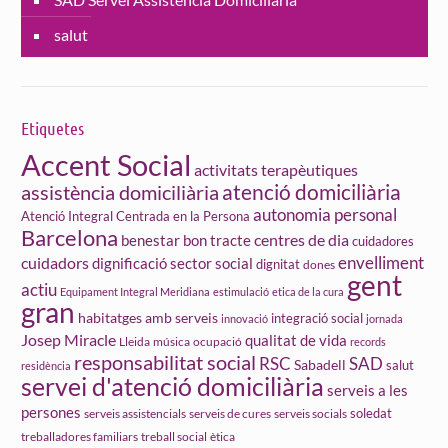
salut
Etiquetes
Accent Social
activitats terapèutiques
atenció domiciliària
assistència domiciliària
autonomia personal
Atenció Integral Centrada en la Persona
Barcelona
centres de dia
benestar
bon tracte
cuidadores
cuidadors
envelliment
dignificació sector social
dignitat
dones
gent
actiu
Equipament Integral Meridiana
estimulació
etica de la cura
gran
habitatges amb serveis
integració social
innovació
jornada
Josep Miracle
qualitat de vida
Lleida
ocupació
música
records
responsabilitat social
RSC
SAD
Sabadell
salut
residència
servei d'atenció domiciliària
serveis a les
persones
soledat
serveis assistencials
serveis de cures
serveis socials
treball social
ètica
treballadores familiars