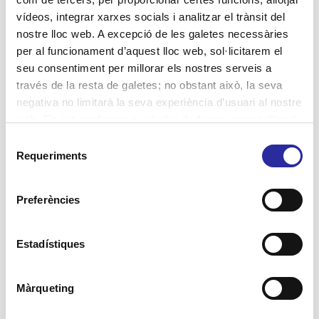
a les persones grans amb
vídeos, integrar xarxes socials i analitzar el trànsit del
depressió
nostre lloc web. A excepció de les galetes necessàries
per al funcionament d’aquest lloc web, sol·licitarem el
En aquest article, aportem les claus per a una
seu consentiment per millorar els nostres serveis a
correcta detecció i acompanyament de
través de la resta de galetes; no obstant això, la seva
persones grans amb depressió.
negativa no limitarà la seva experiència d’usuari al nostre
web. En pot configurar o rebutjar de forma personalitzada
5
Llegir més
l’ús prement “Configuracions”. Per a més informació, pot
Selecció
consultar la nostra
Política de Galetes
.
Requeriments
de
consentiment
Preferències
Estadístiques
Màrqueting
8 maig, 2025