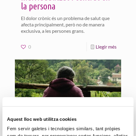
la persona
El dolor crònic és un problema de salut que
afecta principalment, però no de manera
exclusiva, a les persones grans.
0
Llegir més
Aquest lloc web utilitza cookies
26 maig, 2025
Com detectar i acompanyar
Fem servir galetes i tecnologies similars, tant pròpies
com de tercers, per proporcionar certes funcions, allotjar