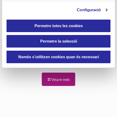
La importància dels
passejos diaris per a les
Configuració
persones grans
Permetre totes les cookies
Les passejades diàries són clau perquè les
persones grans es mantinguin en forma.
L’activitat física moderada afavoreix el
Permetre la selecció
benestar físic.
5
Llegir més
Només s’utilitzen cookies quan és necessari
Veure més