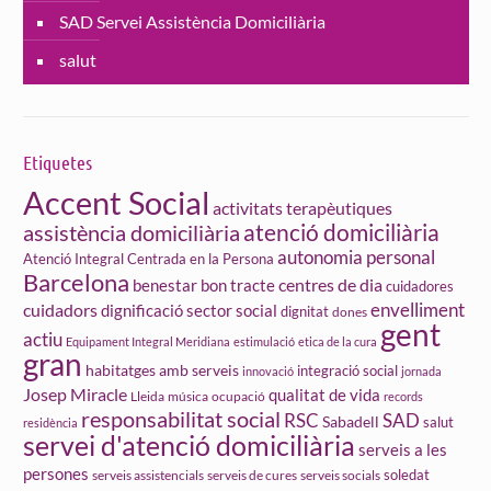
SAD Servei Assistència Domiciliària
salut
Etiquetes
Accent Social
activitats terapèutiques
atenció domiciliària
assistència domiciliària
autonomia personal
Atenció Integral Centrada en la Persona
Barcelona
centres de dia
benestar
bon tracte
cuidadores
cuidadors
envelliment
dignificació sector social
dignitat
dones
gent
actiu
Equipament Integral Meridiana
estimulació
etica de la cura
gran
habitatges amb serveis
integració social
innovació
jornada
Josep Miracle
qualitat de vida
Lleida
ocupació
música
records
responsabilitat social
RSC
SAD
Sabadell
salut
residència
servei d'atenció domiciliària
serveis a les
persones
soledat
serveis assistencials
serveis de cures
serveis socials