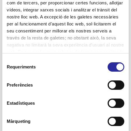
gent gran: Entrevista a
com de tercers, per proporcionar certes funcions, allotjar
Christopher Yeste
vídeos, integrar xarxes socials i analitzar el trànsit del
nostre lloc web. A excepció de les galetes necessàries
Amb motiu del Dia de la Psicologia, a Accent
per al funcionament d’aquest lloc web, sol·licitarem el
Social hem volgut posar en valor la feina que
seu consentiment per millorar els nostres serveis a
fa de l’equip de psicòlegs als centres per a la
través de la resta de galetes; no obstant això, la seva
gent gran.
negativa no limitarà la seva experiència d’usuari al nostre
web. En pot configurar o rebutjar de forma personalitzada
21
Llegir més
l’ús prement “Configuracions”. Per a més informació, pot
Selecció
consultar la nostra
Política de Galetes
.
Requeriments
de
consentiment
Preferències
Estadístiques
Màrqueting
23 desembre, 2019