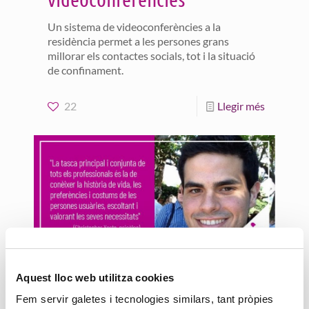
Un sistema de videoconferències a la
residència permet a les persones grans
millorar els contactes socials, tot i la situació
de confinament.
22
Llegir més
24 febrer, 2020
Aquest lloc web utilitza cookies
Psicologia als centres per a
Fem servir galetes i tecnologies similars, tant pròpies