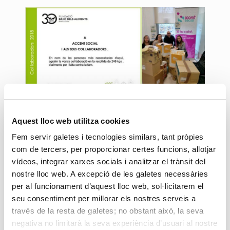
5 març, 2018
Aquest lloc web utilitza cookies
Accent Social col·labora
amb el Banc dels Aliments
Fem servir galetes i tecnologies similars, tant pròpies
com de tercers, per proporcionar certes funcions, allotjar
de Barcelona
vídeos, integrar xarxes socials i analitzar el trànsit del
nostre lloc web. A excepció de les galetes necessàries
Les treballadores del Servei d'Assistència
per al funcionament d’aquest lloc web, sol·licitarem el
Domiciliària de Barcelona van voler fer un
recapte per al Banc dels Aliments. Accent
seu consentiment per millorar els nostres serveis a
Social ha volgut col·laborar.
través de la resta de galetes; no obstant això, la seva
negativa no limitarà la seva experiència d’usuari al nostre