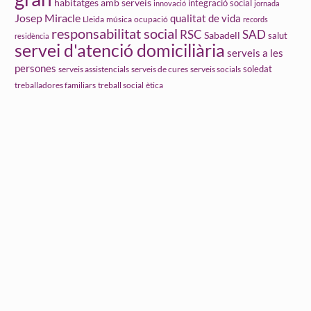
habitatges amb serveis
integració social
innovació
jornada
Josep Miracle
qualitat de vida
Lleida
ocupació
música
records
responsabilitat social
RSC
SAD
Sabadell
salut
residència
servei d'atenció domiciliària
serveis a les
persones
soledat
serveis assistencials
serveis de cures
serveis socials
treball social
ètica
treballadores familiars