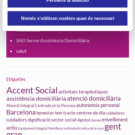
Permetre la selecció
Lluita contra la violència de gènere
Només s’utilitzen cookies quan és necessari
Projectes
Residències
SAD Servei Assistència Domiciliària
salut
Etiquetes
Accent Social
activitats terapèutiques
atenció domiciliària
assistència domiciliària
autonomia personal
Atenció Integral Centrada en la Persona
Barcelona
centres de dia
benestar
bon tracte
cuidadores
cuidadors
envelliment
dignificació sector social
dignitat
dones
gent
actiu
Equipament Integral Meridiana
estimulació
etica de la cura
gran