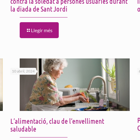
contra la soledat a persones usuàries durant
i
la diada de Sant Jordi
o
Llegir més
10 abril, 2024
P
L’alimentació, clau de l’envelliment
saludable