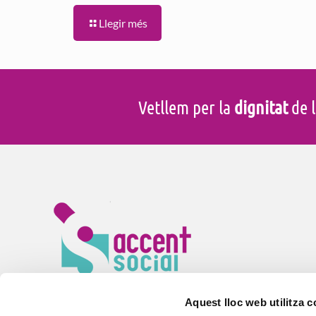
Llegir més
Vetllem per la
dignitat
de l
En Accent Social vetllem pel
benestar
de la gent gran i 
especials arreu de Catalunya. Gestionem
serveis d’aten
Aquest lloc web utilitza 
residències, centres de dia i habitatges amb serveis per