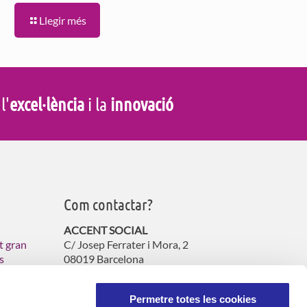
Llegir més
 l'
excel·lència
i la
innovació
Com contactar?
ACCENT SOCIAL
t gran
C/ Josep Ferrater i Mora, 2
s
08019 Barcelona
s
Tel. 900 060 130
atencioncliente@accent-social.cat
Permetre totes les cookies