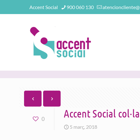
Accent Social
900 060 130
atencioncliente@
Accent Social col·
0
5 març, 2018