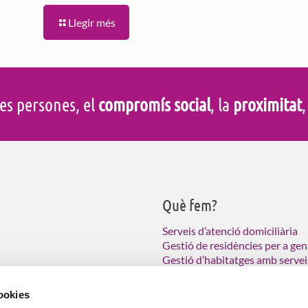
Llegir més
es persones, el
compromís social
, la
proximitat
,
Què fem?
Serveis d’atenció domiciliària
Gestió de residències per a gen
Gestió d’habitatges amb servei
Atenció a persones vulnerable
col·lectius amb necessitats
ció domiciliària (SAD),
cookies
 a les persones grans.