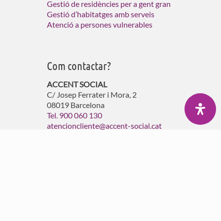
Gestió de residències per a gent gran
Gestió d’habitatges amb serveis
Atenció a persones vulnerables
Com contactar?
ACCENT SOCIAL
C/ Josep Ferrater i Mora, 2
08019 Barcelona
Tel. 900 060 130
atencioncliente@accent-social.cat
® 2026 Accent Social. Gestió de residències, centres
de dia, centres per a persones amb necessitats
especials. Serveis d'assistència domiciliària i serveis