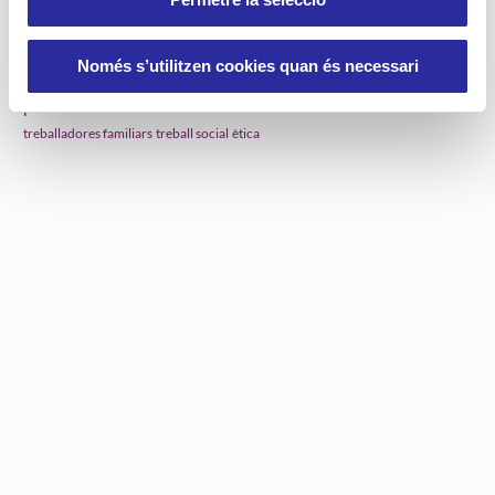
habitatges amb serveis
integració social
innovació
jornada
Josep Miracle
qualitat de vida
Lleida
ocupació
música
records
responsabilitat social
RSC
SAD
Sabadell
salut
residència
Només s’utilitzen cookies quan és necessari
servei d'atenció domiciliària
serveis a les
persones
soledat
serveis assistencials
serveis de cures
serveis socials
treball social
ètica
treballadores familiars