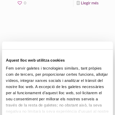
0
Llegir més
Cerca
Aquest lloc web utilitza cookies
Fem servir galetes i tecnologies similars, tant pròpies
com de tercers, per proporcionar certes funcions, allotjar
vídeos, integrar xarxes socials i analitzar el trànsit del
Categories
nostre lloc web. A excepció de les galetes necessàries
per al funcionament d’aquest lloc web, sol·licitarem el
Bon tracte a Persones Grans
seu consentiment per millorar els nostres serveis a
Habitatges amb serveis
través de la resta de galetes; no obstant això, la seva
negativa no limitarà la seva experiència d’usuari al nostre
Jornades