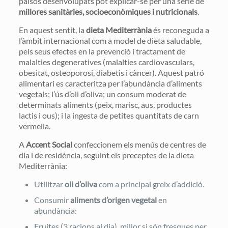
països desenvolupats pot explicar-se per una sèrie de
millores sanitàries, socioeconòmiques i nutricionals
.
En aquest sentit, la
dieta Mediterrània
és reconeguda a
l’àmbit internacional com a model de dieta saludable,
pels seus efectes en la prevenció i tractament de
malalties degeneratives (malalties cardiovasculars,
obesitat, osteoporosi, diabetis i càncer). Aquest patró
alimentari es caracteritza per l’abundància d’aliments
vegetals; l’ús d’oli d’oliva; un consum moderat de
determinats aliments (peix, marisc, aus, productes
lactis i ous); i la ingesta de petites quantitats de carn
vermella.
A
Accent Social
confeccionem els menús de centres de
dia i de residència, seguint els preceptes de la dieta
Mediterrània:
Utilitzar
oli d’oliva
com a principal greix d’addició.
Consumir
aliments d’origen vegetal
en
abundància:
Fruites (3 racions al dia), millor si són fresques per