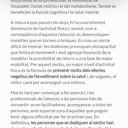
l’esquelet, l’estat motriu i el del metabolisme. També es
beneficien la funció cognitiva i la salut mental.
A mesura que passen els anys, hi ha una inherent
disminució de l’activitat física i, sovint, com a
conseqüència d’aquesta reducció, es desenvolupen
malalties que es tornen cròniques. Es crea un cercle
difícil de trencar: les dolències provoquen discapacitat
que limita el moviment i això agreuja l’evolució de la
malaltia i la possibilitat de retorn a una fase de major
mobilitat. Per aquest motiu, un major nivell d’activitat
física és la fórmula de
prevenir molts dels efectes
negatius de l’envelliment sobre la salut
i, de vegades, el
millor camí per aconseguir una millora.
Mai és tard per començar a fer exercici, i les
professionals de l’atenció a les persones han de
convertir-se en facilitadores, acompanyar a totes les
persones, amb especial cura d’aquelles que puguin
tenir alguna dificultat per fer el primer pas. En
definitiva,
les persones que es dediquen al sector han