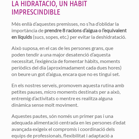
LA HIDRATACIÓ, UN HÀBIT
IMPRESCINDIBLE
Més enllà d’aquestes premisses, no s’ha d’oblidar la
importància de
prendre 8 racions d’aigua o l’equivalent
en líquids
(sucs, sopes, etc.) per evitar la deshidratació.
Això suposa, en el cas de les persones grans, que
poden tendir a una major desatenció d’aquesta
necessitat, l’exigència de fomentar hàbits, moments
periòdics del dia (aproximadament cada dues hores)
on beure un got d’aigua, encara que no es tingui set.
En els nostres serveis, promovem aquesta rutina amb
petites pauses, micro moments destinats per a això,
entremig d’activitats o mentre es realitza alguna
dinàmica sense molt moviment.
Aquestes pautes, són només un primer pas i una
adequada alimentació centrada en les persones d’edat
avançada exigeix el compromís i coordinació dels
equips de professionals, flexibilitat i adaptació a