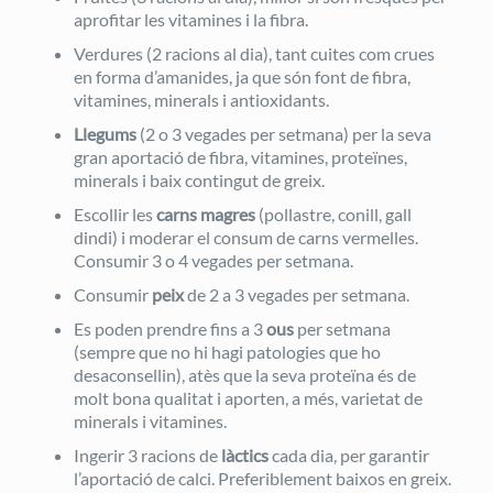
aprofitar les vitamines i la fibra.
Verdures (2 racions al dia), tant cuites com crues
en forma d’amanides, ja que són font de fibra,
vitamines, minerals i antioxidants.
Llegums
(2 o 3 vegades per setmana) per la seva
gran aportació de fibra, vitamines, proteïnes,
minerals i baix contingut de greix.
Escollir les
carns magres
(pollastre, conill, gall
dindi) i moderar el consum de carns vermelles.
Consumir 3 o 4 vegades per setmana.
Consumir
peix
de 2 a 3 vegades per setmana.
Es poden prendre fins a 3
ous
per setmana
(sempre que no hi hagi patologies que ho
desaconsellin), atès que la seva proteïna és de
molt bona qualitat i aporten, a més, varietat de
minerals i vitamines.
Ingerir 3 racions de
làctics
cada dia, per garantir
l’aportació de calci. Preferiblement baixos en greix.