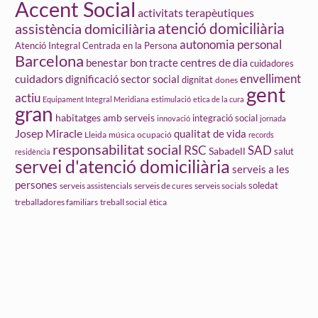
Accent Social
activitats terapèutiques
atenció domiciliària
assistència domiciliària
autonomia personal
Atenció Integral Centrada en la Persona
Barcelona
centres de dia
benestar
bon tracte
cuidadores
cuidadors
envelliment
dignificació sector social
dignitat
dones
gent
actiu
Equipament Integral Meridiana
estimulació
etica de la cura
gran
habitatges amb serveis
integració social
innovació
jornada
Josep Miracle
qualitat de vida
Lleida
ocupació
música
records
responsabilitat social
RSC
SAD
Sabadell
salut
residència
servei d'atenció domiciliària
serveis a les
persones
soledat
serveis assistencials
serveis de cures
serveis socials
treball social
ètica
treballadores familiars