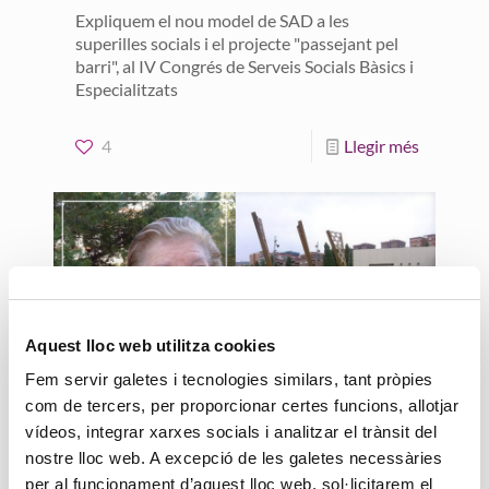
Expliquem el nou model de SAD a les
superilles socials i el projecte "passejant pel
barri", al IV Congrés de Serveis Socials Bàsics i
Especialitzats
4
Llegir més
Aquest lloc web utilitza cookies
Fem servir galetes i tecnologies similars, tant pròpies
com de tercers, per proporcionar certes funcions, allotjar
21 març, 2019
vídeos, integrar xarxes socials i analitzar el trànsit del
Arts escèniques als
nostre lloc web. A excepció de les galetes necessàries
Habitatges Urrutia per a la
per al funcionament d’aquest lloc web, sol·licitarem el