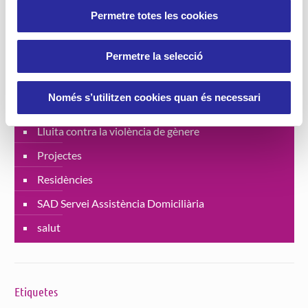
Permetre totes les cookies
Categories
Permetre la selecció
Bon tracte a Persones Grans
Habitatges amb serveis
Només s’utilitzen cookies quan és necessari
Jornades
Lluita contra la violència de gènere
Projectes
Residències
SAD Servei Assistència Domiciliària
salut
Etiquetes