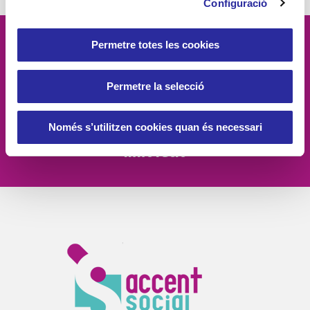
Configuració
Permetre totes les cookies
Vetllem per la
dignitat
de les
persones, el
compromís social
, la
Permetre la selecció
proximitat
, l'
excel·lència
i la
Només s’utilitzen cookies quan és necessari
innovació