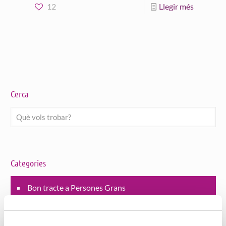
12
Llegir més
Cerca
Categories
Bon tracte a Persones Grans
Habitatges amb serveis
Jornades