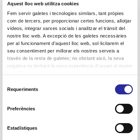
Aquest lloc web utilitza cookies
Lluita contra la violència de gènere
Fem servir galetes i tecnologies similars, tant pròpies
Projectes
com de tercers, per proporcionar certes funcions, allotjar
vídeos, integrar xarxes socials i analitzar el trànsit del
Residències
nostre lloc web. A excepció de les galetes necessàries
SAD Servei Assistència Domiciliària
per al funcionament d’aquest lloc web, sol·licitarem el
seu consentiment per millorar els nostres serveis a
salut
través de la resta de galetes; no obstant això, la seva
negativa no limitarà la seva experiència d’usuari al nostre
web. En pot configurar o rebutjar de forma personalitzada
l’ús prement “Configuracions”. Per a més informació, pot
Etiquetes
Selecció
consultar la nostra
Política de Galetes
.
Requeriments
de
Accent Social
activitats terapèutiques
consentiment
atenció domiciliària
assistència domiciliària
Preferències
autonomia personal
Atenció Integral Centrada en la Persona
Barcelona
centres de dia
benestar
bon tracte
cuidadores
cuidadors
envelliment
dignificació sector social
dignitat
dones
Estadístiques
gent
actiu
Equipament Integral Meridiana
estimulació
etica de la cura
gran