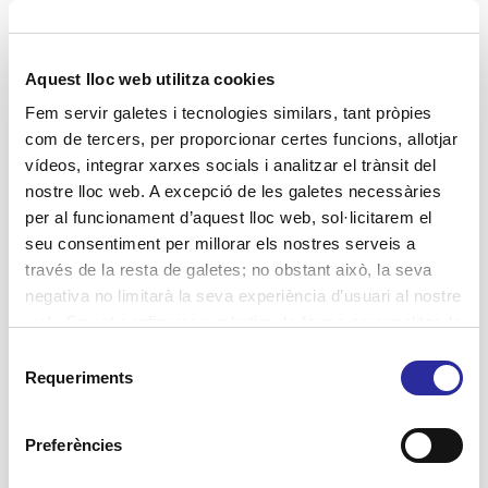
La festa de Carnaval és una tradició alegre i
divertida que convida a disfressar-se i
passar-ho d'allò més bé. Però també per
Aquest lloc web utilitza cookies
treballar competències.
Fem servir galetes i tecnologies similars, tant pròpies
com de tercers, per proporcionar certes funcions, allotjar
6
Llegir més
vídeos, integrar xarxes socials i analitzar el trànsit del
nostre lloc web. A excepció de les galetes necessàries
per al funcionament d’aquest lloc web, sol·licitarem el
seu consentiment per millorar els nostres serveis a
través de la resta de galetes; no obstant això, la seva
negativa no limitarà la seva experiència d’usuari al nostre
web. En pot configurar o rebutjar de forma personalitzada
l’ús prement “Configuracions”. Per a més informació, pot
Selecció
consultar la nostra
Política de Galetes
.
Requeriments
de
consentiment
27 novembre, 2017
Preferències
Diagnosi 2017 sobre el
sensellarisme a Barcelona