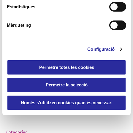
Estadístiques
Des d'Accent Social, hem assistit a la jornada
de presentació de l'informe "Diagnosi 2017.
La situació del sensellarisme a Barcelona".
Màrqueting
6
Llegir més
Configuració
Permetre totes les cookies
Permetre la selecció
Cerca
Només s’utilitzen cookies quan és necessari
Categories