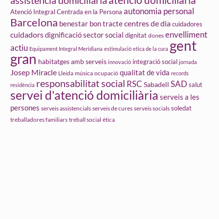
autonomia personal
Atenció Integral Centrada en la Persona
Barcelona
centres de dia
benestar
bon tracte
cuidadores
cuidadors
envelliment
dignificació sector social
dignitat
dones
gent
actiu
Equipament Integral Meridiana
estimulació
etica de la cura
gran
habitatges amb serveis
integració social
innovació
jornada
Josep Miracle
qualitat de vida
Lleida
ocupació
música
records
responsabilitat social
RSC
SAD
Sabadell
salut
residència
servei d'atenció domiciliària
serveis a les
persones
soledat
serveis assistencials
serveis de cures
serveis socials
treball social
ètica
treballadores familiars