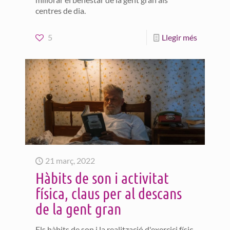
centres de dia.
5
Llegir més
21 març, 2022
Hàbits de son i activitat
física, claus per al descans
de la gent gran
Els hàbits de son i la realització d'exercici físic