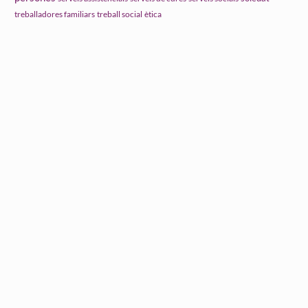
treball social
ètica
treballadores familiars