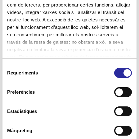
la qualitat dels serveis
com de tercers, per proporcionar certes funcions, allotjar
vídeos, integrar xarxes socials i analitzar el trànsit del
d’atenció a persones
nostre lloc web. A excepció de les galetes necessàries
per al funcionament d’aquest lloc web, sol·licitarem el
Apostem per un model de supervisió de la
qualitat dels serveis d'atenció assistencial,
seu consentiment per millorar els nostres serveis a
com el CQC, organisme regulador públic i
través de la resta de galetes; no obstant això, la seva
independent del Regne Unit
negativa no limitarà la seva experiència d’usuari al nostre
web. En pot configurar o rebutjar de forma personalitzada
4
Llegir més
l’ús prement “Configuracions”. Per a més informació, pot
Selecció
consultar la nostra
Política de Galetes
.
Requeriments
de
consentiment
Preferències
Estadístiques
Màrqueting
26 octubre, 2021