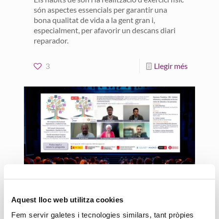
són aspectes essencials per garantir una
bona qualitat de vida a la gent gran i,
especialment, per afavorir un descans diari
reparador.
3
Llegir més
29 octubre, 2021
Accent Social aposta per un
Aquest lloc web utilitza cookies
nou model de supervisió de
Fem servir galetes i tecnologies similars, tant pròpies