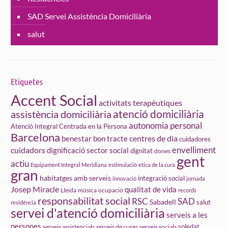
SAD Servei Assistència Domiciliària
salut
Etiquetes
Accent Social
activitats terapèutiques
atenció domiciliària
assistència domiciliària
autonomia personal
Atenció Integral Centrada en la Persona
Barcelona
centres de dia
benestar
bon tracte
cuidadores
cuidadors
envelliment
dignificació sector social
dignitat
dones
gent
actiu
Equipament Integral Meridiana
estimulació
etica de la cura
gran
habitatges amb serveis
integració social
innovació
jornada
Josep Miracle
qualitat de vida
Lleida
ocupació
música
records
responsabilitat social
RSC
SAD
Sabadell
salut
residència
servei d'atenció domiciliària
serveis a les
persones
soledat
serveis assistencials
serveis de cures
serveis socials