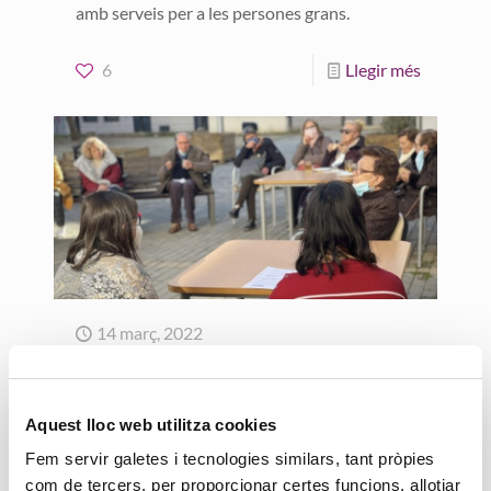
amb serveis per a les persones grans.
6
Llegir més
14 març, 2022
Taller de ràdio
intergeneracional amb
Aquest lloc web utilitza cookies
Down Lleida al Centre de
Dia Santa Clara
Fem servir galetes i tecnologies similars, tant pròpies
com de tercers, per proporcionar certes funcions, allotjar