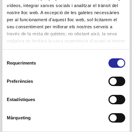
Els principals objectius del taller de ràdio són
vídeos, integrar xarxes socials i analitzar el trànsit del
els de reforçar les dinàmiques de grup i la
nostre lloc web. A excepció de les galetes necessàries
comunicació. Coincidint amb la setmana del
per al funcionament d’aquest lloc web, sol·licitarem el
Dia Internacional de
[…]
seu consentiment per millorar els nostres serveis a
través de la resta de galetes; no obstant això, la seva
3
Llegir més
negativa no limitarà la seva experiència d’usuari al nostre
web. En pot configurar o rebutjar de forma personalitzada
l’ús prement “Configuracions”. Per a més informació, pot
Selecció
consultar la nostra
Política de Galetes
.
Requeriments
de
consentiment
Preferències
Estadístiques
20 desembre, 2021
Està Catalunya preparada
Màrqueting
per garantir unes cures de