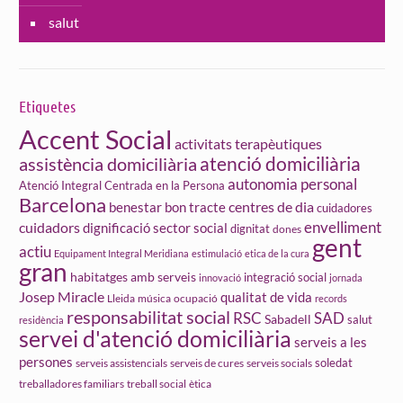
salut
Etiquetes
Accent Social
activitats terapèutiques
atenció domiciliària
assistència domiciliària
autonomia personal
Atenció Integral Centrada en la Persona
Barcelona
centres de dia
benestar
bon tracte
cuidadores
cuidadors
envelliment
dignificació sector social
dignitat
dones
gent
actiu
Equipament Integral Meridiana
estimulació
etica de la cura
gran
habitatges amb serveis
integració social
innovació
jornada
Josep Miracle
qualitat de vida
Lleida
ocupació
música
records
responsabilitat social
RSC
SAD
Sabadell
salut
residència
servei d'atenció domiciliària
serveis a les
persones
soledat
serveis assistencials
serveis de cures
serveis socials
treball social
ètica
treballadores familiars