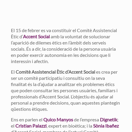
El 15 de febrer es va constituir el Comitè Assistencial
Ètic d’
Accent Social
amb la voluntat de solucionar
l’aparició de dilemes ètics en l’àmbit dels serveis
socials. És a dir, la consideració de la persona usuària
en poder exercir autonomia en les decisions que li
interessin i afectin.
El
Comitè Assistencial Ètic d’Accent Social
es crea per
ser un comitè participatiu i consultiu on la seva
finalitat és la d’ajudar a analitzar els problemes ètics
que poden consultar les persones usuàries, familiars i
professionals d’Accent Social. L’objectiu és ajudar al
personal a prendre decisions, quan aquestes plantegin
qüestions ètiques.
Ens en parlen el
Quico Manyos
de l’empresa
Dignetik
;
el
Cristian Palazzi
, expert en bioètica; i la
Sònia Ibañez
d’Accent Social, membres de l’actual Comitè.