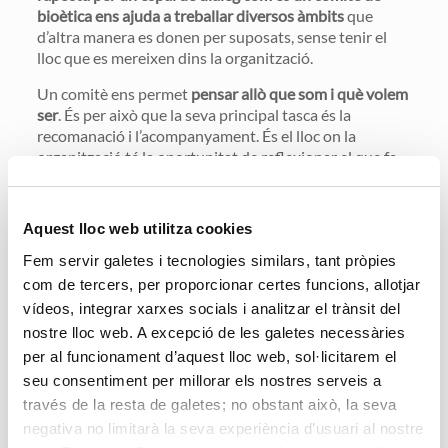
bioètica ens ajuda a treballar diversos àmbits
que
d’altra manera es donen per suposats, sense tenir el
lloc que es mereixen dins la organització.
Un comitè ens permet
pensar allò que som i què volem
ser
. És per això que la seva principal tasca és la
recomanació i l’acompanyament. És el lloc on la
organització té la oportunitat de reflexionar el que fa
de manera pausada, integrant totes les mirades que
intervenen en la seva activitat i revisant aquelles
virtuts i defectes que defineixen el seu caràcter.
Aquest lloc web utilitza cookies
El comitè és un espai on tothom hi és convidat. I ho és
Fem servir galetes i tecnologies similars, tant pròpies
perquè té a veure amb
la solidesa del projecte
com de tercers, per proporcionar certes funcions, allotjar
organitzatiu, la maduresa dels serveis que s’ofereixen i
vídeos, integrar xarxes socials i analitzar el trànsit del
el compromís professional
amb les persones que hi
nostre lloc web. A excepció de les galetes necessàries
formen part. Persones que són, al cap i a la fi, la seva
per al funcionament d’aquest lloc web, sol·licitarem el
cara visible i de qui depén, en bona part, la salut i
seu consentiment per millorar els nostres serveis a
vitalitat d’aquesta.
través de la resta de galetes; no obstant això, la seva
Després de varis anys treballant amb diferents
negativa no limitarà la seva experiència d’usuari al nostre
comitès, la meva experiència em diu que, segons anem