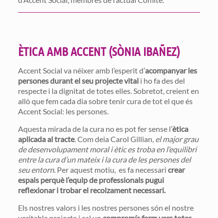
ÈTICA AMB ACCENT (SÒNIA IBAÑEZ)
Accent Social va néixer amb l’esperit d’
acompanyar les
persones durant el seu projecte vital
i ho fa des del
respecte i la dignitat de totes elles. Sobretot, creient en
allò que fem cada dia sobre tenir cura de tot el que és
Accent Social: les persones.
Aquesta mirada de la cura no es pot fer sense l’
ètica
aplicada al tracte
. Com deia Carol Gillian,
el major grau
de desenvolupament moral i ètic es troba en l’equilibri
entre la cura d’un mateix i la cura de les persones del
seu entorn
. Per aquest motiu, es fa necessari
crear
espais perquè l’equip de professionals pugui
reflexionar i trobar el recolzament necessari.
Els nostres valors i les nostres persones són el nostre
veritable projecte i cal un
compromís ferm vers totes