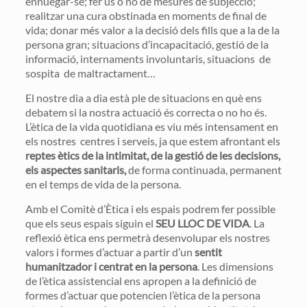
ennuegar-se; fer ús o no de mesures de subjecció;
realitzar una cura obstinada en moments de final de
vida; donar més valor a la decisió dels fills que a la de la
persona gran; situacions d’incapacitació, gestió de la
informació, internaments involuntaris, situacions de
sospita de maltractament…
El nostre dia a dia està ple de situacions en què ens
debatem si la nostra actuació és correcta o no ho és.
L’ètica de la vida quotidiana es viu més intensament en
els nostres centres i serveis, ja que estem afrontant els
reptes ètics de la intimitat, de la gestió de les decisions,
els aspectes sanitaris,
de forma continuada, permanent
en el temps de vida de la persona.
Amb el Comitè d’Ètica i els espais podrem fer possible
que els seus espais siguin el
SEU LLOC DE VIDA
. La
reflexió ètica ens permetrà desenvolupar els nostres
valors i formes d’actuar a partir d’un
sentit
humanitzador i centrat en la persona
. Les dimensions
de l’ètica assistencial ens apropen a la definició de
formes d’actuar que potencien l’ètica de la persona