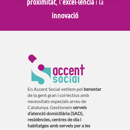
proximitat
, l'
excel·lència
i la
innovació
En Accent Social vetllem pel
benestar
de la gent gran i col·lectius amb
necessitats especials arreu de
Catalunya. Gestionem
serveis
d’atenció domiciliària (SAD),
residències, centres de dia i
habitatges amb serveis per a les