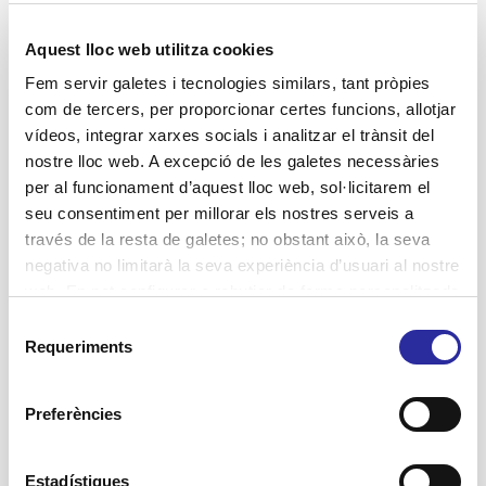
Habitatges amb serveis
Aquest lloc web utilitza cookies
Jornades
Fem servir galetes i tecnologies similars, tant pròpies
Lluita contra la violència de gènere
com de tercers, per proporcionar certes funcions, allotjar
vídeos, integrar xarxes socials i analitzar el trànsit del
Projectes
nostre lloc web. A excepció de les galetes necessàries
Residències
per al funcionament d’aquest lloc web, sol·licitarem el
seu consentiment per millorar els nostres serveis a
SAD Servei Assistència Domiciliària
través de la resta de galetes; no obstant això, la seva
salut
negativa no limitarà la seva experiència d’usuari al nostre
web. En pot configurar o rebutjar de forma personalitzada
l’ús prement “Configuracions”. Per a més informació, pot
Selecció
consultar la nostra
Política de Galetes
.
Requeriments
de
Etiquetes
consentiment
Accent Social
activitats terapèutiques
Preferències
atenció domiciliària
assistència domiciliària
autonomia personal
Atenció Integral Centrada en la Persona
Barcelona
centres de dia
benestar
bon tracte
Estadístiques
cuidadores