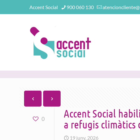
Accent Social
900 060 130
atencioncliente@
Accent Social habil
0
a refugis climàtics
19 juny, 2026