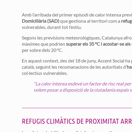
Amb l’arribada del primer episodi de calor intensa pre
Domiciliària (SAD)
que gestiona al territori com a
refug
vulnerables, durant tot l’estiu.
Segons les previsions meteorològiques, Catalunya afr
màximes que podrien
superar els 35 °C i acostar-se al
per sobre dels 20 °C.
En aquest context, des del 18 de juny, Accent Social ha 
català, seguint les recomanacions de les autoritats d’
ha
col·lectius vulnerables.
“La calor intensa esdevé un factor de risc real p
volem posar a disposició de la ciutadania espais s
REFUGIS CLIMÀTICS DE PROXIMITAT ARR