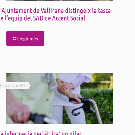
’Ajuntament de Vallirana distingeix la tasca
e l’equip del SAD de Accent Social
Llegir més
5 novembre, 2024
a infermeria geriàtrica: un pilar