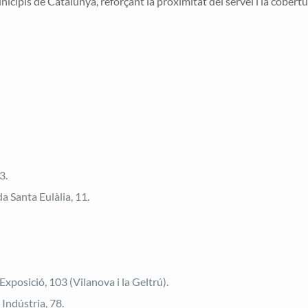
icipis de Catalunya, reforçant la proximitat del servei i la cobertu
3.
a Santa Eulàlia, 11.
xposició, 103 (Vilanova i la Geltrú).
 Indústria, 78.