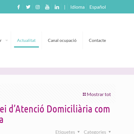
|
Idioma
Español
r
Actualitat
Canal ocupació
Contacte
Mostrar tot
vei d’Atenció Domiciliària com
a
Etiquetes
Categories