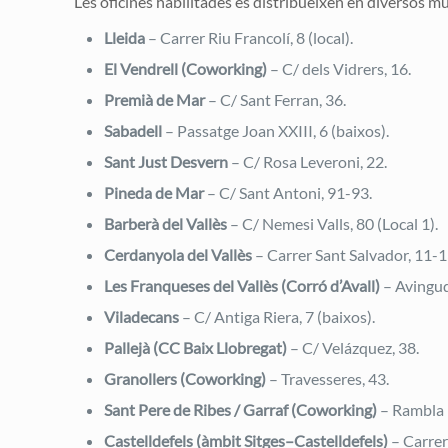
Les oficines habilitades es distribueixen en diversos mun
Lleida
– Carrer Riu Francolí, 8 (local).
El Vendrell (Coworking)
– C/ dels Vidrers, 16.
Premià de Mar
– C/ Sant Ferran, 36.
Sabadell
– Passatge Joan XXIII, 6 (baixos).
Sant Just Desvern
– C/ Rosa Leveroni, 22.
Pineda de Mar
– C/ Sant Antoni, 91-93.
Barberà del Vallès
– C/ Nemesi Valls, 80 (Local 1).
Cerdanyola del Vallès
– Carrer Sant Salvador, 11-1
Les Franqueses del Vallès (Corró d’Avall)
– Avingud
Viladecans
– C/ Antiga Riera, 7 (baixos).
Pallejà (CC Baix Llobregat)
– C/ Velázquez, 38.
Granollers (Coworking)
– Travesseres, 43.
Sant Pere de Ribes / Garraf (Coworking)
– Rambla E
Castelldefels (àmbit Sitges–Castelldefels)
– Carrer