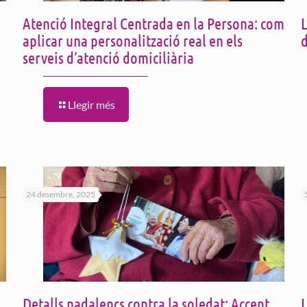
Atenció Integral Centrada en la Persona: com
L
aplicar una personalització real en els
d
serveis d’atenció domiciliària
Llegir més
24 desembre, 2025
Detalls nadalencs contra la soledat: Accent
L