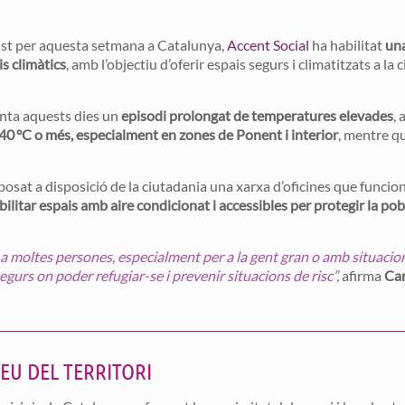
vist per aquesta setmana a Catalunya,
Accent Social
ha habilitat
una
is climàtics
, amb l’objectiu d’oferir espais segurs i climatitzats a l
onta aquests dies un
episodi prolongat de temperatures elevades
,
s 40 °C o més, especialment en zones de Ponent i interior
, mentre q
posat a disposició de la ciutadania una xarxa d’oficines que funcion
bilitar espais amb aire condicionat i accessibles per protegir la pob
er a moltes persones, especialment per a la gent gran o amb situac
egurs on poder refugiar-se i prevenir situacions de risc”,
afirma
Car
EU DEL TERRITORI