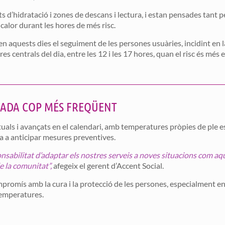
d’hidratació i zones de descans i lectura, i estan pensades tant pe
 calor durant les hores de més risc.
n aquests dies el seguiment de les persones usuàries, incidint en la
res centrals del dia, entre les 12 i les 17 hores, quan el risc és més e
ADA COP MÉS FREQÜENT
als i avançats en el calendari, amb temperatures pròpies de ple esti
iga a anticipar mesures preventives.
ponsabilitat d’adaptar els nostres serveis a noves situacions com aqu
e la comunitat”,
afegeix el gerent d’Accent Social.
promís amb la cura i la protecció de les persones, especialment en s
temperatures.