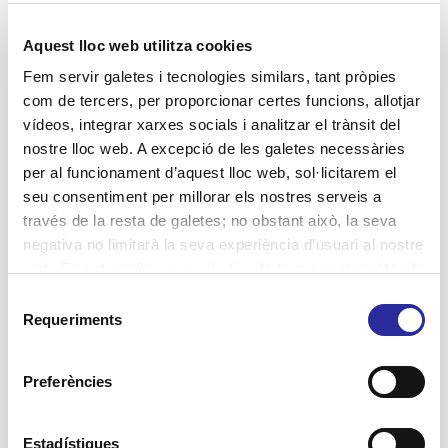
Habitatges amb serveis
Aquest lloc web utilitza cookies
Jornades
Fem servir galetes i tecnologies similars, tant pròpies
Lluita contra la violència de gènere
com de tercers, per proporcionar certes funcions, allotjar
vídeos, integrar xarxes socials i analitzar el trànsit del
Projectes
nostre lloc web. A excepció de les galetes necessàries
Residències
per al funcionament d’aquest lloc web, sol·licitarem el
seu consentiment per millorar els nostres serveis a
SAD Servei Assistència Domiciliària
través de la resta de galetes; no obstant això, la seva
salut
negativa no limitarà la seva experiència d’usuari al nostre
web. En pot configurar o rebutjar de forma personalitzada
l’ús prement “Configuracions”. Per a més informació, pot
Selecció
consultar la nostra
Política de Galetes
.
Requeriments
de
Etiquetes
consentiment
Accent Social
activitats terapèutiques
Preferències
atenció domiciliària
assistència domiciliària
autonomia personal
Atenció Integral Centrada en la Persona
Barcelona
centres de dia
benestar
bon tracte
Estadístiques
cuidadores