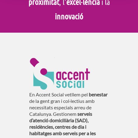
proximitat
, l'
excel·lència
i la
innovació
En Accent Social vetllem pel
benestar
de la gent gran i col·lectius amb
necessitats especials arreu de
Catalunya. Gestionem
serveis
d’atenció domiciliària (SAD),
residències, centres de dia i
habitatges amb serveis per a les