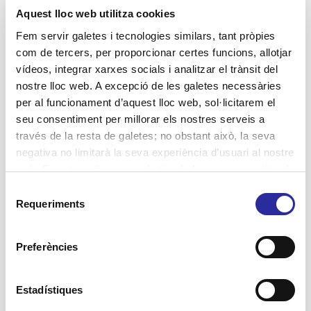
Jornades
Aquest lloc web utilitza cookies
Lluita contra la violència de gènere
Fem servir galetes i tecnologies similars, tant pròpies
com de tercers, per proporcionar certes funcions, allotjar
Projectes
vídeos, integrar xarxes socials i analitzar el trànsit del
Residències
nostre lloc web. A excepció de les galetes necessàries
per al funcionament d’aquest lloc web, sol·licitarem el
SAD Servei Assistència Domiciliària
seu consentiment per millorar els nostres serveis a
salut
través de la resta de galetes; no obstant això, la seva
negativa no limitarà la seva experiència d’usuari al nostre
web. En pot configurar o rebutjar de forma personalitzada
l’ús prement “Configuracions”. Per a més informació, pot
Selecció
Etiquetes
consultar la nostra
Política de Galetes
.
Requeriments
de
Accent Social
activitats terapèutiques
consentiment
atenció domiciliària
assistència domiciliària
Preferències
autonomia personal
Atenció Integral Centrada en la Persona
Barcelona
centres de dia
benestar
bon tracte
cuidadores
cuidadors
envelliment
dignificació sector social
dignitat
dones
Estadístiques
gent
actiu
Equipament Integral Meridiana
estimulació
etica de la cura