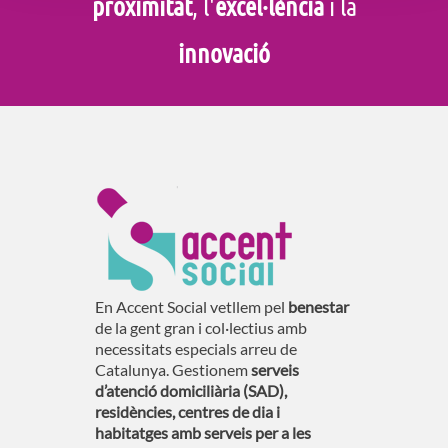
proximitat
, l'
excel·lència
i la
innovació
En Accent Social vetllem pel
benestar
de la gent gran i col·lectius amb
necessitats especials arreu de
Catalunya. Gestionem
serveis
d’atenció domiciliària (SAD),
residències, centres de dia i
habitatges amb serveis per a les