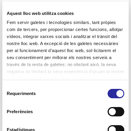
Habitatges amb serveis
Aquest lloc web utilitza cookies
Jornades
Fem servir galetes i tecnologies similars, tant pròpies
Lluita contra la violència de gènere
com de tercers, per proporcionar certes funcions, allotjar
vídeos, integrar xarxes socials i analitzar el trànsit del
Projectes
nostre lloc web. A excepció de les galetes necessàries
Residències
per al funcionament d’aquest lloc web, sol·licitarem el
seu consentiment per millorar els nostres serveis a
SAD Servei Assistència Domiciliària
través de la resta de galetes; no obstant això, la seva
salut
negativa no limitarà la seva experiència d’usuari al nostre
web. En pot configurar o rebutjar de forma personalitzada
l’ús prement “Configuracions”. Per a més informació, pot
Selecció
consultar la nostra
Política de Galetes
.
Requeriments
de
Etiquetes
consentiment
Accent Social
activitats terapèutiques
Preferències
atenció domiciliària
assistència domiciliària
autonomia personal
Atenció Integral Centrada en la Persona
Barcelona
centres de dia
benestar
bon tracte
Estadístiques
cuidadores