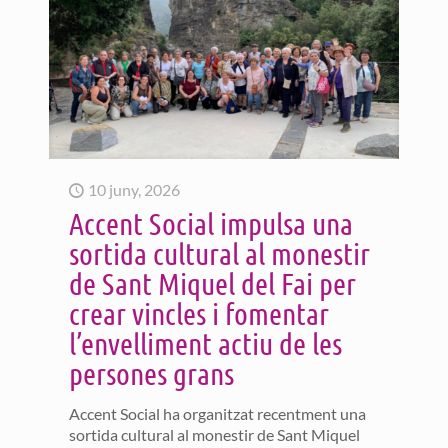
10 juny, 2026
Accent Social impulsa una
sortida cultural al monestir
de Sant Miquel del Fai per
crear vincles i fomentar
l’envelliment actiu de les
persones grans
Accent Social ha organitzat recentment una
sortida cultural al monestir de Sant Miquel