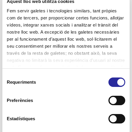
Aquest lloc web utilitza cookies
Lluita contra la violència de gènere
Fem servir galetes i tecnologies similars, tant pròpies
Projectes
com de tercers, per proporcionar certes funcions, allotjar
vídeos, integrar xarxes socials i analitzar el trànsit del
Residències
nostre lloc web. A excepció de les galetes necessàries
SAD Servei Assistència Domiciliària
per al funcionament d’aquest lloc web, sol·licitarem el
salut
seu consentiment per millorar els nostres serveis a
través de la resta de galetes; no obstant això, la seva
negativa no limitarà la seva experiència d’usuari al nostre
web. En pot configurar o rebutjar de forma personalitzada
Etiquetes
l’ús prement “Configuracions”. Per a més informació, pot
Selecció
consultar la nostra
Política de Galetes
.
Accent Social
Requeriments
de
activitats terapèutiques
consentiment
atenció domiciliària
assistència domiciliària
autonomia personal
Atenció Integral Centrada en la Persona
Preferències
Barcelona
centres de dia
benestar
bon tracte
cuidadores
cuidadors
envelliment
dignificació sector social
dignitat
dones
gent
Estadístiques
actiu
Equipament Integral Meridiana
estimulació
etica de la cura
gran
habitatges amb serveis
integració social
innovació
jornada