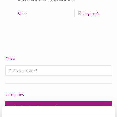
0
Llegir més
Cerca
Categories
Bon tracte a Persones Grans
Habitatges amb serveis