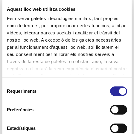
Aquest lloc web utilitza cookies
Jornades
Fem servir galetes i tecnologies similars, tant pròpies
Lluita contra la violència de gènere
com de tercers, per proporcionar certes funcions, allotjar
Projectes
vídeos, integrar xarxes socials i analitzar el trànsit del
nostre lloc web. A excepció de les galetes necessàries
Residències
per al funcionament d’aquest lloc web, sol·licitarem el
SAD Servei Assistència Domiciliària
seu consentiment per millorar els nostres serveis a
través de la resta de galetes; no obstant això, la seva
salut
negativa no limitarà la seva experiència d’usuari al nostre
web. En pot configurar o rebutjar de forma personalitzada
l’ús prement “Configuracions”. Per a més informació, pot
Selecció
Etiquetes
consultar la nostra
Política de Galetes
.
Requeriments
de
Accent Social
consentiment
activitats terapèutiques
atenció domiciliària
assistència domiciliària
Preferències
autonomia personal
Atenció Integral Centrada en la Persona
Barcelona
centres de dia
benestar
bon tracte
cuidadores
Estadístiques
cuidadors
envelliment
dignificació sector social
dignitat
dones