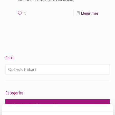
0
Llegir més
Cerca
Categories
Bon tracte a Persones Grans
Habitatges amb serveis