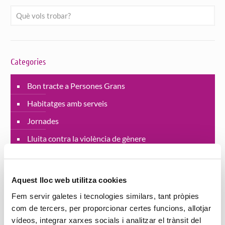
Categories
Bon tracte a Persones Grans
Habitatges amb serveis
Jornades
Lluita contra la violència de gènere
Projectes
Residències
Aquest lloc web utilitza cookies
SAD Servei Assistència Domiciliària
Fem servir galetes i tecnologies similars, tant pròpies
com de tercers, per proporcionar certes funcions, allotjar
salut
vídeos, integrar xarxes socials i analitzar el trànsit del