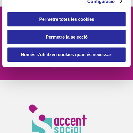
Configuració
Permetre totes les cookies
Vetllem per la
dignitat
de les
persones, el
compromís social
, la
Permetre la selecció
proximitat
, l'
excel·lència
i la
Només s’utilitzen cookies quan és necessari
innovació