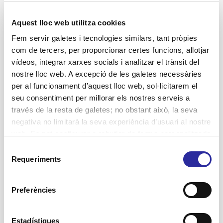
Habitatges amb serveis
Aquest lloc web utilitza cookies
Jornades
Fem servir galetes i tecnologies similars, tant pròpies
Lluita contra la violència de gènere
com de tercers, per proporcionar certes funcions, allotjar
vídeos, integrar xarxes socials i analitzar el trànsit del
Projectes
nostre lloc web. A excepció de les galetes necessàries
Residències
per al funcionament d’aquest lloc web, sol·licitarem el
seu consentiment per millorar els nostres serveis a
SAD Servei Assistència Domiciliària
través de la resta de galetes; no obstant això, la seva
salut
negativa no limitarà la seva experiència d’usuari al nostre
web. En pot configurar o rebutjar de forma personalitzada
l’ús prement “Configuracions”. Per a més informació, pot
Selecció
consultar la nostra
Política de Galetes
.
Requeriments
de
Etiquetes
consentiment
Accent Social
activitats terapèutiques
Preferències
atenció domiciliària
assistència domiciliària
autonomia personal
Atenció Integral Centrada en la Persona
Barcelona
centres de dia
benestar
bon tracte
Estadístiques
cuidadores