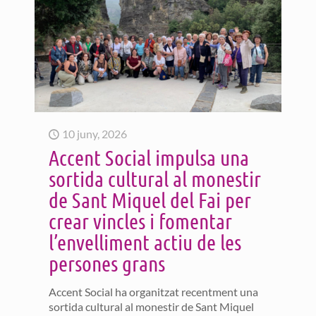
10 juny, 2026
Accent Social impulsa una
sortida cultural al monestir
de Sant Miquel del Fai per
crear vincles i fomentar
l’envelliment actiu de les
persones grans
Accent Social ha organitzat recentment una
sortida cultural al monestir de Sant Miquel