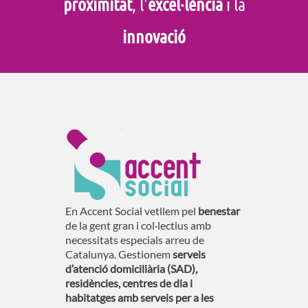
proximitat
, l'
excel·lència
i la
innovació
En Accent Social vetllem pel
benestar
de la gent gran i col·lectius amb
necessitats especials arreu de
Catalunya. Gestionem
serveis
d’atenció domiciliària (SAD),
residències, centres de dia i
habitatges amb serveis per a les