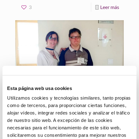
3
Leer más
24 marzo, 2019
Esta página web usa cookies
Colaboramos con la
Utilizamos cookies y tecnologías similares, tanto propias
Asociación Síndrome de
como de terceros, para proporcionar ciertas funciones,
Down de Lleida. «La suerte
alojar vídeos, integrar redes sociales y analizar el tráfico
de tenerte»
de nuestro sitio web. A excepción de las cookies
necesarias para el funcionamiento de este sitio web,
Conocemos la experiencia de Marina y Xavi
solicitaremos su consentimiento para mejorar nuestros