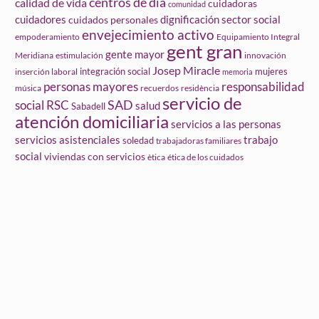
centros de día
calidad de vida
cuidadoras
comunidad
cuidadores
dignificación sector social
cuidados personales
envejecimiento activo
empoderamiento
Equipamiento Integral
gent gran
gente mayor
Meridiana
estimulación
innovación
Josep Miracle
integración social
mujeres
inserción laboral
memoria
personas mayores
responsabilidad
música
recuerdos
residència
servicio de
social
SAD
RSC
salud
Sabadell
atención domiciliaria
servicios a las personas
servicios asistenciales
trabajo
soledad
trabajadoras familiares
social
viviendas con servicios
ètica
ética de los cuidados