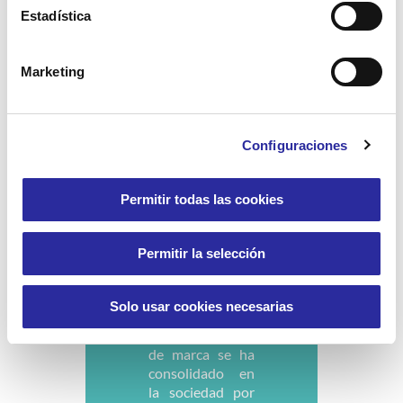
proyectos donde
Estadística
las personas y su
entorno, los
profesionales y
Marketing
la sociedad
participan de
manera activa
y
Configuraciones
en el que Accent
Social da
respuesta a sus
Permitir todas las cookies
necesidades
desde
la
responsabilidad,
Permitir la selección
el compromiso,
la proximidad y
la dignidad.
Solo usar cookies necesarias
Nuestro
posicionamiento
de marca se ha
consolidado en
la sociedad por