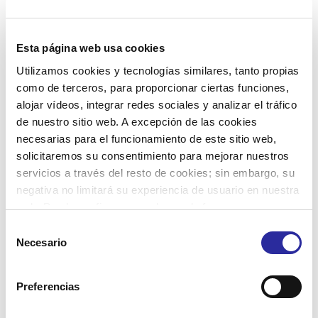
individualizada e
innovadora que
acompaña a las
personas en su
Esta página web usa cookies
día a día,
Utilizamos cookies y tecnologías similares, tanto propias
promoviendo la
como de terceros, para proporcionar ciertas funciones,
participación y la
alojar vídeos, integrar redes sociales y analizar el tráfico
integración en el
entorno y
de nuestro sitio web. A excepción de las cookies
velando por su
necesarias para el funcionamiento de este sitio web,
dignidad.
solicitaremos su consentimiento para mejorar nuestros
servicios a través del resto de cookies; sin embargo, su
El nuestro es un
negativa no limitará su experiencia de usuario en nuestra
proyecto
web. Puede configurar o rechazar de forma
innovador y
personalizada su uso pulsando “Configuraciones”. Para
referente en
la
Selección
implantación de
más información, puede consultar nuestra
Política de
Necesario
de
la AICP
Cookies
.
consentimiento
(atención
centrada en la
Preferencias
persona)
,
desarrollando