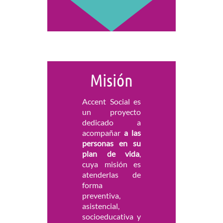
Misión
Accent Social es
un proyecto
dedicado a
acompañar
a las
personas en su
plan de vida
,
cuya misión es
atenderlas de
forma
preventiva,
asistencial,
socioeducativa y