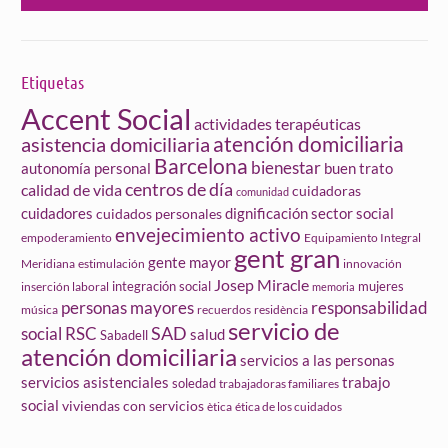
Etiquetas
Accent Social
actividades terapéuticas
atención domiciliaria
asistencia domiciliaria
Barcelona
bienestar
autonomía personal
buen trato
centros de día
calidad de vida
cuidadoras
comunidad
cuidadores
dignificación sector social
cuidados personales
envejecimiento activo
empoderamiento
Equipamiento Integral
gent gran
gente mayor
Meridiana
estimulación
innovación
Josep Miracle
integración social
mujeres
inserción laboral
memoria
personas mayores
responsabilidad
música
recuerdos
residència
servicio de
social
SAD
RSC
salud
Sabadell
atención domiciliaria
servicios a las personas
servicios asistenciales
trabajo
soledad
trabajadoras familiares
social
viviendas con servicios
ètica
ética de los cuidados