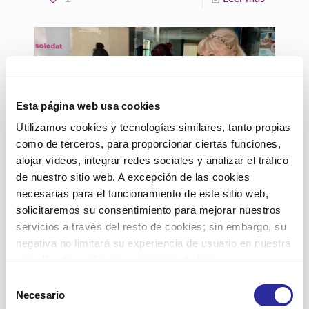
Esta página web usa cookies
Utilizamos cookies y tecnologías similares, tanto propias
como de terceros, para proporcionar ciertas funciones,
alojar vídeos, integrar redes sociales y analizar el tráfico
24 abril, 2026
de nuestro sitio web. A excepción de las cookies
Accent Social regala más de
necesarias para el funcionamiento de este sitio web,
doscientos libros contra la
solicitaremos su consentimiento para mejorar nuestros
soledad a personas usuarias
servicios a través del resto de cookies; sin embargo, su
durante la festividad de
negativa no limitará su experiencia de usuario en nuestra
web. Puede configurar o rechazar de forma
Sant Jordi
personalizada su uso pulsando “Configuraciones”. Para
Selección
más información, puede consultar nuestra
Política de
Necesario
Con motivo de Sant Jordi, Accent Social
de