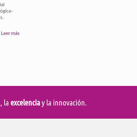
ial
lógica-
s.
Leer más
d
, la
excelencia
y la innovación.