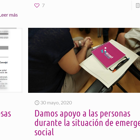
7
Leer más
30 mayo, 2020
esas
Damos apoyo a las personas
durante la situación de emerg
social