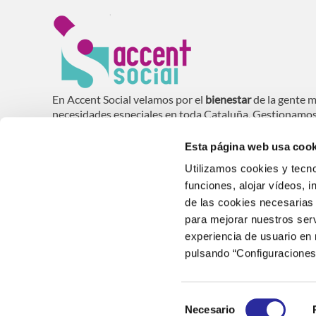
En Accent Social velamos por el
bienestar
de la gente m
necesidades especiales en toda Cataluña. Gestionamo
domiciliaria (SAD), residencias, centros de día y vivie
mayores
.
Esta página web usa cook
Utilizamos cookies y tecno
funciones, alojar vídeos, i
de las cookies necesarias 
para mejorar nuestros serv
® 2017 Accent Social. Todos los derechos reservados. G
experiencia de usuario en
pulsando “Configuraciones
Aviso Legal
Política de Privacidad
Políti
Selección
Necesario