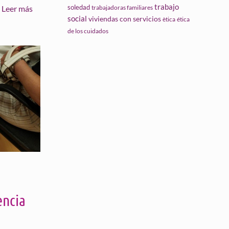
trabajo
soledad
trabajadoras familiares
Leer más
social
viviendas con servicios
ètica
ética
de los cuidados
encia