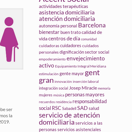
actividades terapéuticas
asistencia domiciliaria
atención domiciliaria
Barcelona
autonomía personal
bienestar
calidad de
buen trato
centros de día
vida
comunidad
cuidadores
cuidadoras
cuidados
dignificación sector social
personales
envejecimiento
empoderamiento
activo
Equipamiento Integral Meridiana
gent
gente mayor
estimulación
gran
innovación
inserción laboral
Josep Miracle
integración social
memoria
personas mayores
mujeres
música
responsabilidad
recuerdos
residència
social
SAD
RSC
salud
Sabadell
ebe ser
servicio de atención
amos la
domiciliaria
2019.
servicios a las
personas
servicios asistenciales