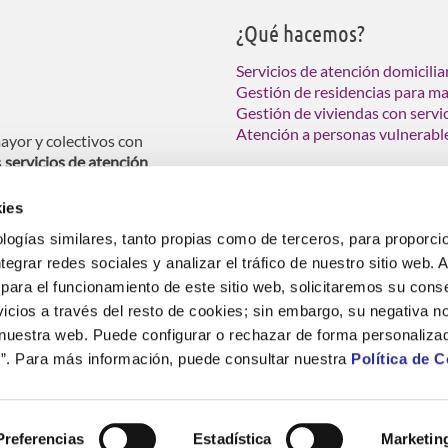
¿Qué hacemos?
Servicios de atención domicilia
Gestión de residencias para m
Gestión de viviendas con servi
Atención a personas vulnerabl
ayor y colectivos con
s
servicios de atención
ndas tuteladas para personas
ies
logías similares, tanto propias como de terceros, para proporcio
ntegrar redes sociales y analizar el tráfico de nuestro sitio web.
para el funcionamiento de este sitio web, solicitaremos su cons
icios a través del resto de cookies; sin embargo, su negativa no
estión de residencias, centros de día, centros para personas con nece
 nuestra web. Puede configurar o rechazar de forma personaliza
sociales.
”. Para más información, puede consultar nuestra
Política de 
ca Cookies
PRL
Política Gestión
Política RSC
Plan de igual
Integridad y Conducta
Política de Seguridad y Salud
Preferencias
Estadística
Marketin