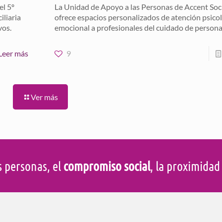
l 5º
La Unidad de Apoyo a las Personas de Accent Soc
liaria
ofrece espacios personalizados de atención psico
vos.
emocional a profesionales del cuidado de persona
Leer más
9
Ver más
s personas, el
compromiso social
, la proximida