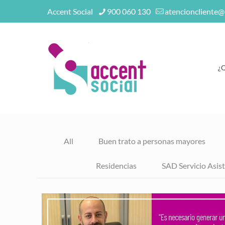
Accent Social
900 060 130
atencioncliente@
¿
All
Buen trato a personas mayores
Residencias
SAD Servicio Asist