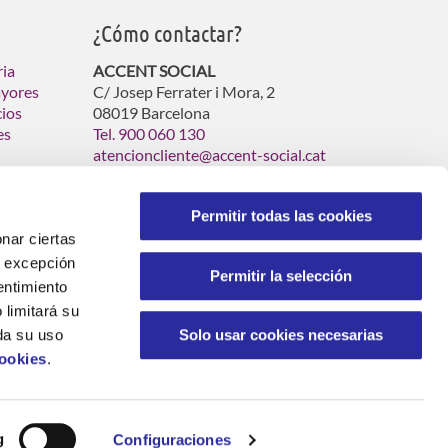
¿Cómo contactar?
ria
ACCENT SOCIAL
ayores
C/ Josep Ferrater i Mora, 2
cios
08019 Barcelona
es
Tel. 900 060 130
atencioncliente@accent-social.cat
Permitir todas las cookies
nar ciertas
 A excepción
Permitir la selección
entimiento
 limitará su
Solo usar cookies necesarias
sidades especiales. Asistència domiciliaria y servicios
da su uso
Cookies
.
dad
Declaración de Igualdad y Resp.Social
g
Configuraciones