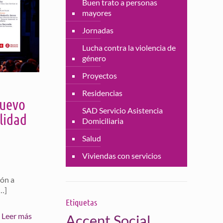
Buen trato a personas
mayores
Jornadas
Lucha contra la violencia de
género
Proyectos
Residencias
nuevo
SAD Servicio Asistencia
lidad
Domiciliaria
Salud
Viviendas con servicios
ión a
…]
Etiquetas
Leer más
Accent Social