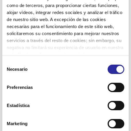
como de terceros, para proporcionar ciertas funciones,
Concienciemos sobre los mitos del Alzheimer
alojar vídeos, integrar redes sociales y analizar el tráfico
en Pineda de Mar en una charla organizada
de nuestro sitio web. A excepción de las cookies
por Accent Social y el Ayuntamiento.
necesarias para el funcionamiento de este sitio web,
solicitaremos su consentimiento para mejorar nuestros
3
Leer más
servicios a través del resto de cookies; sin embargo, su
negativa no limitará su experiencia de usuario en nuestra
web. Puede configurar o rechazar de forma
personalizada su uso pulsando “Configuraciones”. Para
Selección
más información, puede consultar nuestra
Política de
Necesario
de
Cookies
.
consentimiento
Preferencias
Estadística
3 febrero, 2023
Libro de recetas
«Assaborint records»,
Marketing