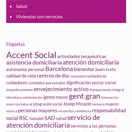
Salud
Viviendas con servicios
Etiquetas
Accent Social
actividades terapéuticas
atención domiciliaria
asistencia domiciliaria
Barcelona
bienestar
autonomía personal
buen trato
centros de día
calidad de vida
cuidadoras
comunidad
cuidadores
dignificación sector social
cuidados personales
envejecimiento activo
empoderamiento
Equipamiento Integral
gent gran
gente mayor
Meridiana
estimulación
innovación
Josep Miracle
integración social
mujeres
inserción laboral
memoria
personas mayores
responsabilidad
música
recuerdos
residència
servicio de
social
SAD
RSC
salud
Sabadell
atención domiciliaria
servicios a las personas