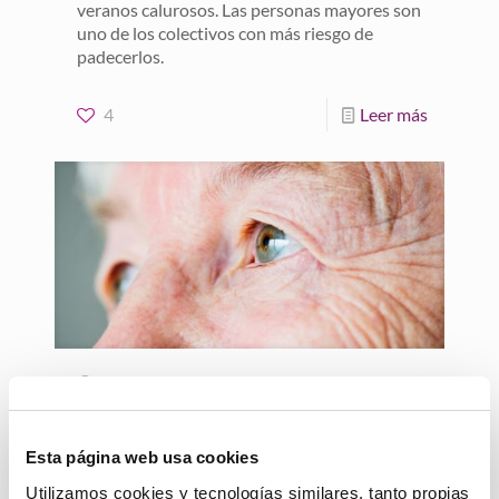
veranos calurosos. Las personas mayores son
uno de los colectivos con más riesgo de
padecerlos.
4
Leer más
25 junio, 2023
Concienciemos sobre los
mitos del Alzheimer en
Esta página web usa cookies
Pineda de Mar
Utilizamos cookies y tecnologías similares, tanto propias