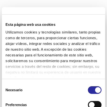
Esta página web usa cookies
Utilizamos cookies y tecnologías similares, tanto propias
como de terceros, para proporcionar ciertas funciones,
alojar vídeos, integrar redes sociales y analizar el tráfico
de nuestro sitio web. A excepción de las cookies
necesarias para el funcionamiento de este sitio web,
Related posts
solicitaremos su consentimiento para mejorar nuestros
servicios a través del resto de cookies; sin embargo, su
negativa no limitará su experiencia de usuario en nuestra
10 junio, 2026
web. Puede configurar o rechazar de forma
personalizada su uso pulsando “Configuraciones”. Para
Selección
más información, puede consultar nuestra
Política de
Necesario
de
Cookies
.
consentimiento
Preferencias