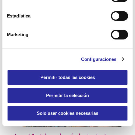
Accent Social impulsa una salida cultural
al monasterio de Sant Miquel del Fai para
Estadística
crear vínculos y fomentar el
envejecimiento activo de las personas
mayores
Marketing
Leer más
Configuraciones
Permitir todas las cookies
24 abril, 2026
Permitir la selección
Solo usar cookies necesarias