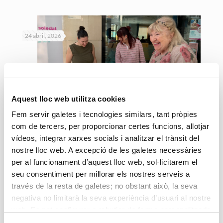
24 abril, 2026
Aquest lloc web utilitza cookies
Accent Social regala més de dos-cents
Fem servir galetes i tecnologies similars, tant pròpies
llibres contra la soledat a persones
com de tercers, per proporcionar certes funcions, allotjar
usuàries durant la diada de Sant Jordi
vídeos, integrar xarxes socials i analitzar el trànsit del
nostre lloc web. A excepció de les galetes necessàries
per al funcionament d’aquest lloc web, sol·licitarem el
Llegir més
seu consentiment per millorar els nostres serveis a
través de la resta de galetes; no obstant això, la seva
negativa no limitarà la seva experiència d’usuari al nostre
web. En pot configurar o rebutjar de forma personalitzada
l’ús prement “Configuracions”. Per a més informació, pot