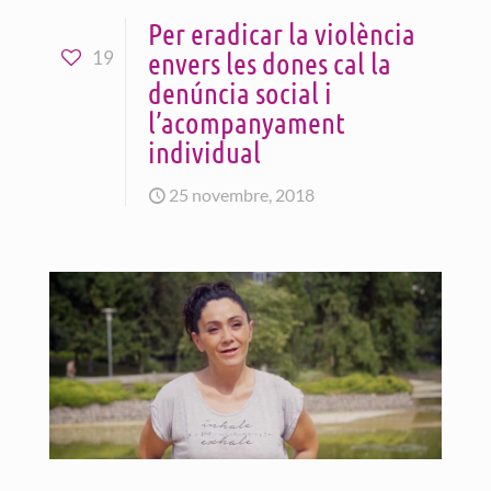
Per eradicar la violència
envers les dones cal la
19
denúncia social i
l’acompanyament
individual
25 novembre, 2018