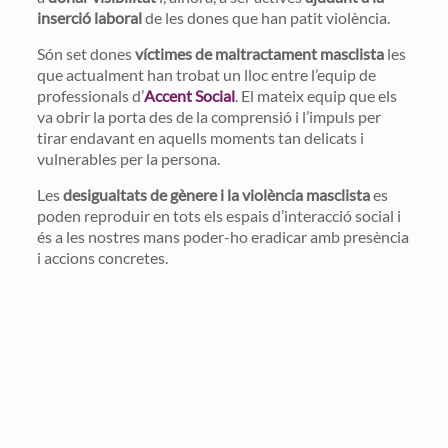
inserció laboral
de les dones que han patit violència.
Són set dones
víctimes de maltractament masclista
les
que actualment han trobat un lloc entre l’equip de
professionals d’
Accent Social
. El mateix equip que els
va obrir la porta des de la comprensió i l’impuls per
tirar endavant en aquells moments tan delicats i
vulnerables per la persona.
Les
desigualtats de gènere i la violència masclista
es
poden reproduir en tots els espais d’interacció social i
és a les nostres mans poder-ho eradicar amb presència
i accions concretes.
«Són set víctimes del maltractament masclista les que
han trobat un lloc de treball a l’equip d’Accent Social.»