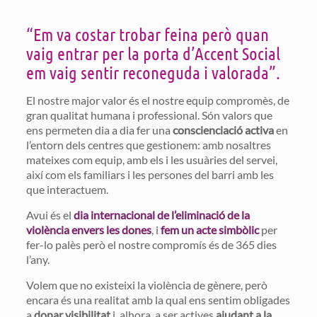
“Em va costar trobar feina però quan
vaig entrar per la porta d’Accent Social
em vaig sentir reconeguda i valorada”.
El nostre major valor és el nostre equip compromès, de
gran qualitat humana i professional. Són valors que
ens permeten dia a dia fer una
conscienciació activa
en
l’entorn dels centres que gestionem: amb nosaltres
mateixes com equip, amb els i les usuàries del servei,
així com els familiars i les persones del barri amb les
que interactuem.
Avui és el
dia internacional de l’eliminació de la
violència envers les dones
, i
fem un acte simbòlic
per
fer-lo palès però el nostre compromís és de 365 dies
l’any.
Volem que no existeixi la violència de gènere, però
encara és una realitat amb la qual ens sentim obligades
a
donar visibilitat
i, alhora, a ser actives
ajudant a la