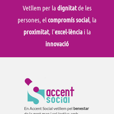
Vetllem per la
dignitat
de les
persones, el
compromís social
, la
proximitat
, l'
excel·lència
i la
innovació
En Accent Social vetllem pel
benestar
de la gent gran i col·lectius amb