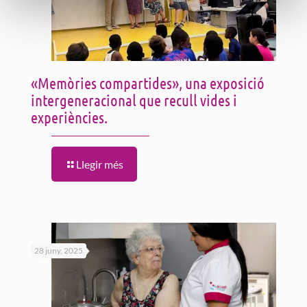
«Memòries compartides», una exposició
intergeneracional que recull vides i
experiències.
Llegir més
28 juny, 2025