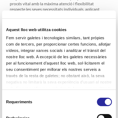
procés vital amb la màxima atenció i flexibilitat
respecte les seves necessitats individuals, aplicant
sempre la innovació al servei del benestar.
Gràcies a un
equip format per més de 2.500 persones, donem servei
a més de 10.000 persones cada any
.
Aquest lloc web utilitza cookies
Fem servir galetes i tecnologies similars, tant pròpies
com de tercers, per proporcionar certes funcions, allotjar
vídeos, integrar xarxes socials i analitzar el trànsit del
nostre lloc web. A excepció de les galetes necessàries
per al funcionament d’aquest lloc web, sol·licitarem el
seu consentiment per millorar els nostres serveis a
través de la resta de galetes; no obstant això, la seva
negativa no limitarà la seva experiència d’usuari al nostre
web. En pot configurar o rebutjar de forma personalitzada
l’ús prement “Configuracions”. Per a més informació, pot
Selecció
consultar la nostra
Política de Galetes
.
Requeriments
de
Related posts
consentiment