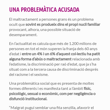
UNA PROBLEMÀTICA ACUSADA
El maltractament a persones grans és un problema
ocult que
sovint es produeix dins el propi nucli familiar
provocant, alhora, una possible situació de
desemparament.
En l’actualitat es calcula que més de 1.200 milions de
persones en tot el món superen la franja dels 60 anys
d’edat i
entre un 4% i un 6% d’aquest col·lectiu ha patit
alguna forma d’abús o maltractament
relacionada amb
l’edatisme, la discriminació per raó d’edat, que ja s’ha
situat com a la tercera causa de discriminació després
del racisme i el sexisme.
Una problemàtica social que es presenta de moltes
formes diferents i es manifesta tant a l’àmbit
físic,
psicològic, sexual o econòmic, com per negligència o
disfunció institucional.
“Malgrat pugui semblar una fita senzilla, afavorir el