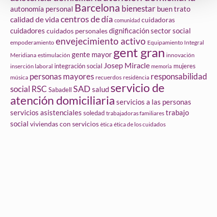
Barcelona
bienestar
autonomía personal
buen trato
centros de día
calidad de vida
cuidadoras
comunidad
cuidadores
dignificación sector social
cuidados personales
envejecimiento activo
empoderamiento
Equipamiento Integral
gent gran
gente mayor
Meridiana
estimulación
innovación
Josep Miracle
integración social
mujeres
inserción laboral
memoria
personas mayores
responsabilidad
música
recuerdos
residència
servicio de
social
SAD
RSC
salud
Sabadell
atención domiciliaria
servicios a las personas
servicios asistenciales
trabajo
soledad
trabajadoras familiares
social
viviendas con servicios
ètica
ética de los cuidados