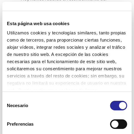
Área de Promoción Económica del
Ayuntamiento de El Prat De Llobregat por
repercutir de forma positiva en la mejora del
[…]
Esta página web usa cookies
Utilizamos cookies y tecnologías similares, tanto propias
0
Leer más
como de terceros, para proporcionar ciertas funciones,
alojar vídeos, integrar redes sociales y analizar el tráfico
de nuestro sitio web. A excepción de las cookies
necesarias para el funcionamiento de este sitio web,
solicitaremos su consentimiento para mejorar nuestros
servicios a través del resto de cookies; sin embargo, su
negativa no limitará su experiencia de usuario en nuestra
Buscar
web. Puede configurar o rechazar de forma
personalizada su uso pulsando “Configuraciones”. Para
Selección
más información, puede consultar nuestra
Política de
Necesario
de
Cookies
.
consentimiento
Preferencias
Categorías