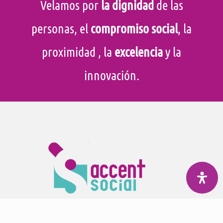
Velamos por
la dignidad
de las
personas, el
compromiso social
, la
proximidad
, la
excelencia
y la
innovación.
En Accent Social velamos por el
bienestar
de la gente mayor y
colectivos con necesidades especiales