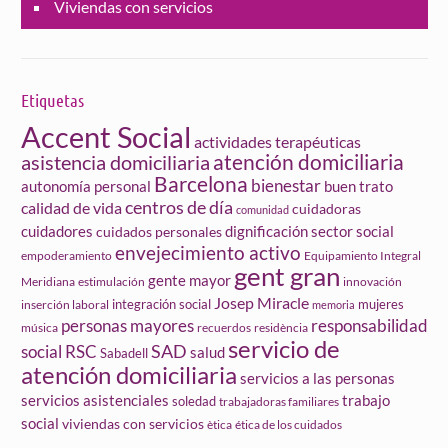
Viviendas con servicios
Etiquetas
Accent Social
actividades terapéuticas
atención domiciliaria
asistencia domiciliaria
Barcelona
bienestar
autonomía personal
buen trato
centros de día
calidad de vida
cuidadoras
comunidad
cuidadores
dignificación sector social
cuidados personales
envejecimiento activo
empoderamiento
Equipamiento Integral
gent gran
gente mayor
Meridiana
estimulación
innovación
Josep Miracle
integración social
mujeres
inserción laboral
memoria
personas mayores
responsabilidad
música
recuerdos
residència
servicio de
social
SAD
RSC
salud
Sabadell
atención domiciliaria
servicios a las personas
servicios asistenciales
trabajo
soledad
trabajadoras familiares
social
viviendas con servicios
ètica
ética de los cuidados