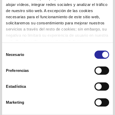
El movimiento del cuerpo y
alojar vídeos, integrar redes sociales y analizar el tráfico
el envejecimiento activo
de nuestro sitio web. A excepción de las cookies
necesarias para el funcionamiento de este sitio web,
El envejecimiento activo requiere
solicitaremos su consentimiento para mejorar nuestros
movimiento del cuerpo e integración social,
servicios a través del resto de cookies; sin embargo, su
como modos de conseguir un mayor
negativa no limitará su experiencia de usuario en nuestra
bienestar físico y mental.
web. Puede configurar o rechazar de forma
personalizada su uso pulsando “Configuraciones”. Para
Selección
2
Leer más
más información, puede consultar nuestra
Política de
Necesario
de
Cookies
.
consentimiento
Preferencias
Estadística
Marketing
11 enero, 2019