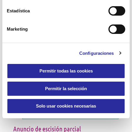
Estadística
«Memorias compartidas», una exposición
intergeneracional que recoge vidas y
experiencias
Marketing
Leer más
Configuraciones
Permitir todas las cookies
26 junio, 2025
Permitir la selección
Solo usar cookies necesarias
Anuncio de escisión parcial