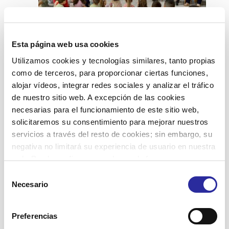
Esta página web usa cookies
El Centro de Día de la Pobla de Mafumet y
Utilizamos cookies y tecnologías similares, tanto propias
la Escuela Mare de Déu del Lledó celebran
como de terceros, para proporcionar ciertas funciones,
el Día Mundial de las Personas Mayores
alojar vídeos, integrar redes sociales y analizar el tráfico
de nuestro sitio web. A excepción de las cookies
necesarias para el funcionamiento de este sitio web,
Leer más
solicitaremos su consentimiento para mejorar nuestros
servicios a través del resto de cookies; sin embargo, su
negativa no limitará su experiencia de usuario en nuestra
web. Puede configurar o rechazar de forma
personalizada su uso pulsando “Configuraciones”. Para
Selección
26 julio, 2025
más información, puede consultar nuestra
Política de
Necesario
de
Cookies
.
consentimiento
Preferencias