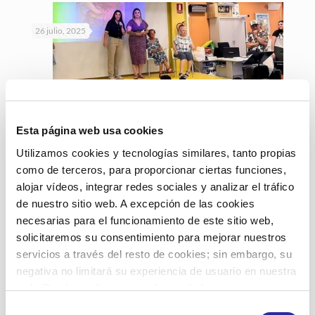
26 julio, 2025
«Memorias compartidas», una exposición
Esta página web usa cookies
intergeneracional que recoge vidas y
Utilizamos cookies y tecnologías similares, tanto propias
experiencias
como de terceros, para proporcionar ciertas funciones,
alojar vídeos, integrar redes sociales y analizar el tráfico
de nuestro sitio web. A excepción de las cookies
Leer más
necesarias para el funcionamiento de este sitio web,
solicitaremos su consentimiento para mejorar nuestros
servicios a través del resto de cookies; sin embargo, su
negativa no limitará su experiencia de usuario en nuestra
web. Puede configurar o rechazar de forma
personalizada su uso pulsando “Configuraciones”. Para
20 marzo, 2025
Selección