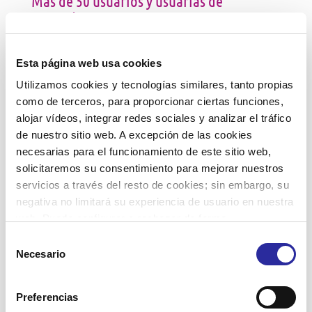
Más de 50 usuarios y usuarias de
Viviendas con Servicios visitan Montserrat
de la mano de Accent Social
Esta página web usa cookies
Leer más
Utilizamos cookies y tecnologías similares, tanto propias
como de terceros, para proporcionar ciertas funciones,
alojar vídeos, integrar redes sociales y analizar el tráfico
de nuestro sitio web. A excepción de las cookies
necesarias para el funcionamiento de este sitio web,
solicitaremos su consentimiento para mejorar nuestros
28 junio, 2025
servicios a través del resto de cookies; sin embargo, su
negativa no limitará su experiencia de usuario en nuestra
web. Puede configurar o rechazar de forma
personalizada su uso pulsando “Configuraciones”. Para
Selección
más información, puede consultar nuestra
Política de
Necesario
de
Cookies
.
Los Servicios de Atención Domiciliaria
consentimiento
(SAD) hacen frente a las altas
Preferencias
temperaturas