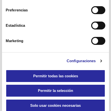
consentimiento
Preferencias
Estadística
El Centro de Día, un buen recurso contra
la soledad y para mantener activas a las
Marketing
personas mayores
Leer más
Configuraciones
Permitir todas las cookies
Permitir la selección
8 enero, 2025
Solo usar cookies necesarias