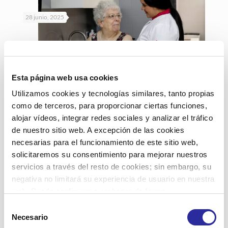
28 junio, 2025
Esta página web usa cookies
Los Servicios de Atención Domiciliaria
Utilizamos cookies y tecnologías similares, tanto propias
(SAD) hacen frente a las altas
como de terceros, para proporcionar ciertas funciones,
temperaturas
alojar vídeos, integrar redes sociales y analizar el tráfico
de nuestro sitio web. A excepción de las cookies
necesarias para el funcionamiento de este sitio web,
Leer más
solicitaremos su consentimiento para mejorar nuestros
servicios a través del resto de cookies; sin embargo, su
negativa no limitará su experiencia de usuario en nuestra
web. Puede configurar o rechazar de forma
personalizada su uso pulsando “Configuraciones”. Para
Selección
más información, puede consultar nuestra
Política de
Necesario
27 mayo, 2025
de
Cookies
.