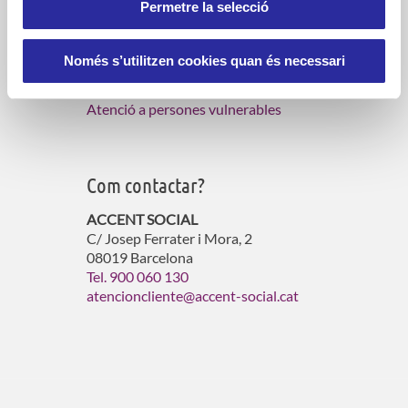
Permetre la selecció
Què fem?
Serveis d’atenció domiciliària
Només s’utilitzen cookies quan és necessari
Gestió de residències per a gent gran
Gestió d’habitatges amb serveis
Atenció a persones vulnerables
Com contactar?
ACCENT SOCIAL
C/ Josep Ferrater i Mora, 2
08019 Barcelona
Tel. 900 060 130
atencioncliente@accent-social.cat