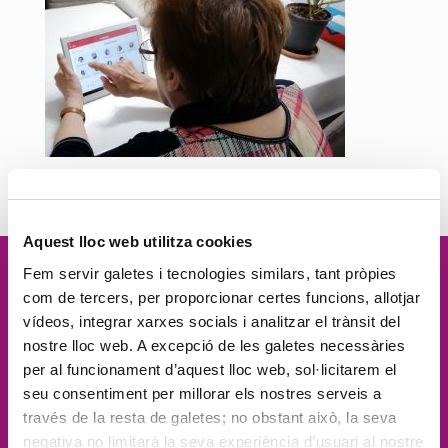
Aquest lloc web utilitza cookies
Fem servir galetes i tecnologies similars, tant pròpies
Vetllem per la
dignitat
de les
com de tercers, per proporcionar certes funcions, allotjar
vídeos, integrar xarxes socials i analitzar el trànsit del
persones, el
compromís social
, la
nostre lloc web. A excepció de les galetes necessàries
per al funcionament d’aquest lloc web, sol·licitarem el
proximitat
, l'
excel·lència
i la
seu consentiment per millorar els nostres serveis a
través de la resta de galetes; no obstant això, la seva
innovació
negativa no limitarà la seva experiència d’usuari al nostre