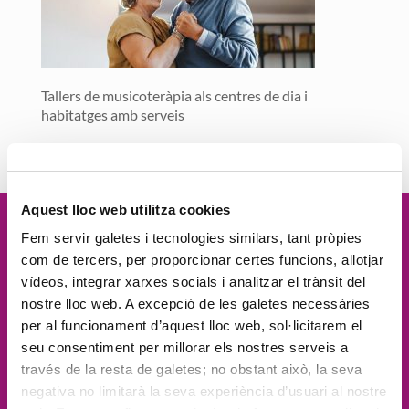
Tallers de musicoteràpia als centres de dia i
habitatges amb serveis
Aquest lloc web utilitza cookies
Vetllem per la
dignitat
de les
Fem servir galetes i tecnologies similars, tant pròpies
com de tercers, per proporcionar certes funcions, allotjar
persones, el
compromís social
, la
vídeos, integrar xarxes socials i analitzar el trànsit del
nostre lloc web. A excepció de les galetes necessàries
proximitat
, l'
excel·lència
i la
per al funcionament d’aquest lloc web, sol·licitarem el
seu consentiment per millorar els nostres serveis a
innovació
través de la resta de galetes; no obstant això, la seva
negativa no limitarà la seva experiència d’usuari al nostre