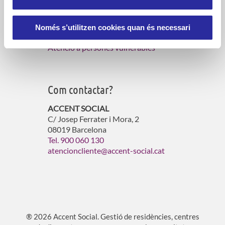
Serveis d’atenció domiciliària
Gestió de residències per a gent gran
Només s’utilitzen cookies quan és necessari
Gestió d’habitatges amb serveis
Atenció a persones vulnerables
Com contactar?
ACCENT SOCIAL
C/ Josep Ferrater i Mora, 2
08019 Barcelona
Tel. 900 060 130
atencioncliente@accent-social.cat
® 2026 Accent Social. Gestió de residències, centres