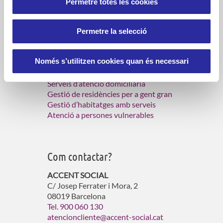
Permetre totes les cookies
residències, centres de dia i
habitatges amb serveis per a les
persones grans.
Permetre la selecció
Només s’utilitzen cookies quan és necessari
Què fem?
Serveis d’atenció domiciliària
Gestió de residències per a gent gran
Gestió d’habitatges amb serveis
Atenció a persones vulnerables
Com contactar?
ACCENT SOCIAL
C/ Josep Ferrater i Mora, 2
08019 Barcelona
Tel. 900 060 130
atencioncliente@accent-social.cat