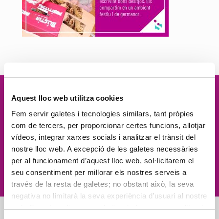
Aquest lloc web utilitza cookies
Vetllem per la
dignitat
de les
Fem servir galetes i tecnologies similars, tant pròpies
persones, el
compromís social
, la
com de tercers, per proporcionar certes funcions, allotjar
vídeos, integrar xarxes socials i analitzar el trànsit del
proximitat
, l'
excel·lència
i la
nostre lloc web. A excepció de les galetes necessàries
per al funcionament d’aquest lloc web, sol·licitarem el
innovació
seu consentiment per millorar els nostres serveis a
través de la resta de galetes; no obstant això, la seva
negativa no limitarà la seva experiència d’usuari al nostre
web. En pot configurar o rebutjar de forma personalitzada