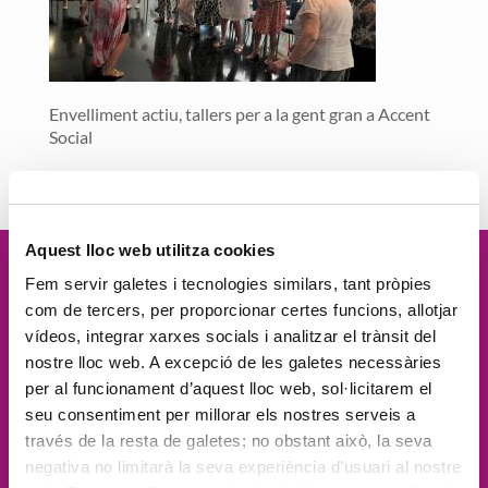
Envelliment actiu, tallers per a la gent gran a Accent
Social
Aquest lloc web utilitza cookies
Vetllem per la
dignitat
de les
Fem servir galetes i tecnologies similars, tant pròpies
com de tercers, per proporcionar certes funcions, allotjar
persones, el
compromís social
, la
vídeos, integrar xarxes socials i analitzar el trànsit del
nostre lloc web. A excepció de les galetes necessàries
proximitat
, l'
excel·lència
i la
per al funcionament d’aquest lloc web, sol·licitarem el
seu consentiment per millorar els nostres serveis a
innovació
través de la resta de galetes; no obstant això, la seva
negativa no limitarà la seva experiència d’usuari al nostre