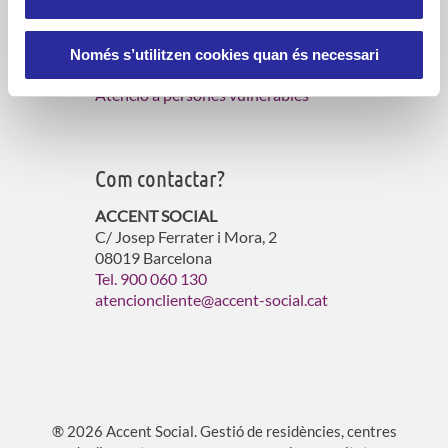
Serveis d’atenció domiciliària
Gestió de residències per a gent gran
Només s’utilitzen cookies quan és necessari
Gestió d’habitatges amb serveis
Atenció a persones vulnerables
Com contactar?
ACCENT SOCIAL
C/ Josep Ferrater i Mora, 2
08019 Barcelona
Tel. 900 060 130
atencioncliente@accent-social.cat
® 2026 Accent Social. Gestió de residències, centres