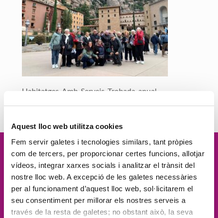
Habitatges_Amb_Serveis_Trobada_anual
Aquest lloc web utilitza cookies
Fem servir galetes i tecnologies similars, tant pròpies
com de tercers, per proporcionar certes funcions, allotjar
Vetllem per la
dignitat
de les
vídeos, integrar xarxes socials i analitzar el trànsit del
nostre lloc web. A excepció de les galetes necessàries
persones, el
compromís social
, la
per al funcionament d’aquest lloc web, sol·licitarem el
seu consentiment per millorar els nostres serveis a
proximitat
, l'
excel·lència
i la
través de la resta de galetes; no obstant això, la seva