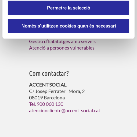
Permetre la selecció
Què fem?
Només s’utilitzen cookies quan és necessari
Serveis d’atenció domiciliària
Gestió de residències per a gent gran
Gestió d’habitatges amb serveis
Atenció a persones vulnerables
Com contactar?
ACCENT SOCIAL
C/ Josep Ferrater i Mora, 2
08019 Barcelona
Tel. 900 060 130
atencioncliente@accent-social.cat