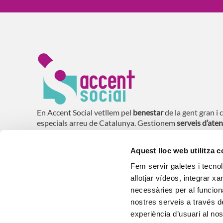
En Accent Social vetllem pel
benestar
de la gent gran i 
especials arreu de Catalunya. Gestionem
serveis d’aten
residències, centres de dia i habitatges amb serveis per
Aquest lloc web utilitza 
Fem servir galetes i tecno
allotjar vídeos, integrar xa
necessàries per al funcion
® 2026 Accent Social. Gestió de residències, c
nostres serveis a través de
Avís legal
Política de Privacitat
Política Cookie
experiència d’usuari al no