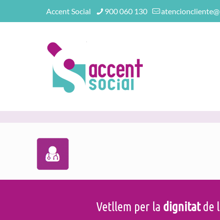
Accent Social
900 060 130
atencioncliente@
Vetllem per la
dignitat
de l