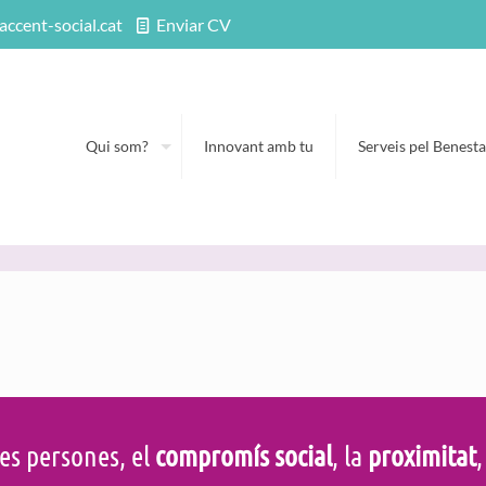
accent-social.cat
Enviar CV
Qui som?
Innovant amb tu
Serveis pel Benesta
es persones, el
compromís social
, la
proximitat
,