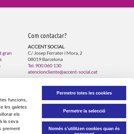
Com contactar?
ACCENT SOCIAL
t gran
C/ Josep Ferrater i Mora, 2
s
08019 Barcelona
s
Tel. 900 060 130
atencioncliente@accent-social.cat
Permetre totes les cookies
rtes funcions,
de les galetes
Permetre la selecció
llorar els
s d'assistència domiciliària i serveis socials.
à la seva
ió d’Igualtat i Resp.Social
Només s’utilitzen cookies quan és
Integritat i Conducta
ús prement
necessari