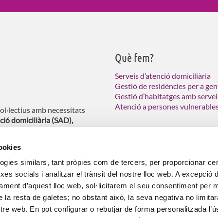
Què fem?
Serveis d’atenció domiciliària
Gestió de residències per a gen
Gestió d’habitatges amb servei
Atenció a persones vulnerable
col·lectius amb necessitats
ció domiciliària (SAD),
 a les persones grans.
cookies
logies similars, tant pròpies com de tercers, per proporcionar ce
rxes socials i analitzar el trànsit del nostre lloc web. A excepció 
ament d’aquest lloc web, sol·licitarem el seu consentiment per mi
entres de dia, centres per a persones amb necessitats especials. Servei
 la resta de galetes; no obstant això, la seva negativa no limitar
s
PRL
Política Gestió
Política RSC
Pla d’Igualtat
Declarac
stre web. En pot configurar o rebutjar de forma personalitzada l’