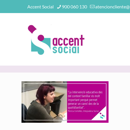
Accent Social
900 060 130
atencioncliente@