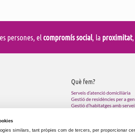
es persones, el
compromís social
, la
proximitat
,
Què fem?
Serveis d’atenció domiciliària
Gestió de residències per a gen
Gestió d’habitatges amb servei
Atenció a persones vulnerable
col·lectius amb necessitats
ció domiciliària (SAD),
cookies
 a les persones grans.
logies similars, tant pròpies com de tercers, per proporcionar ce