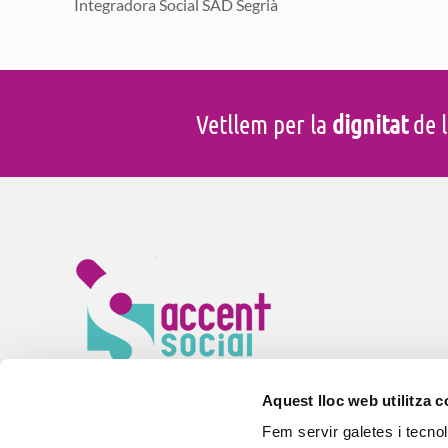
Integradora Social SAD Segrià
Vetllem per la
dignitat
de l
En Accent Social vetllem pel
benestar
de la gent gran i 
especials arreu de Catalunya. Gestionem
serveis d’aten
Aquest lloc web utilitza 
residències, centres de dia i habitatges amb serveis per
Fem servir galetes i tecno