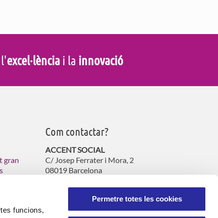
 l'
excel·lència
i la
innovació
Com contactar?
ACCENT SOCIAL
t gran
C/ Josep Ferrater i Mora, 2
s
08019 Barcelona
s
Tel. 900 060 130
atencioncliente@accent-social.cat
Permetre totes les cookies
rtes funcions,