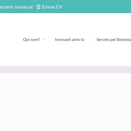
accent-social.cat
Enviar CV
Qui som?
Innovant amb tu
Serveis pel Benesta