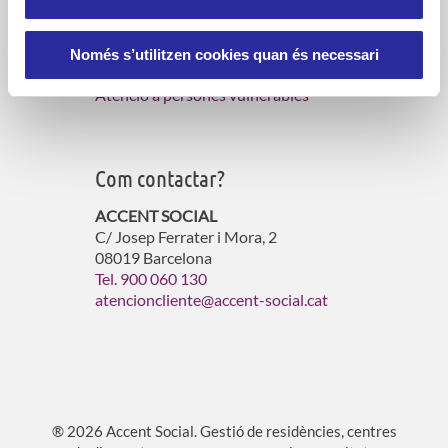
Serveis d’atenció domiciliària
Gestió de residències per a gent gran
Només s’utilitzen cookies quan és necessari
Gestió d’habitatges amb serveis
Atenció a persones vulnerables
Com contactar?
ACCENT SOCIAL
C/ Josep Ferrater i Mora, 2
08019 Barcelona
Tel. 900 060 130
atencioncliente@accent-social.cat
® 2026 Accent Social. Gestió de residències, centres