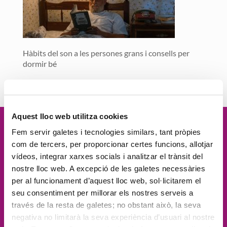
Hàbits del son a les persones grans i consells per
dormir bé
Aquest lloc web utilitza cookies
Vetllem per la
dignitat
de les
Fem servir galetes i tecnologies similars, tant pròpies
com de tercers, per proporcionar certes funcions, allotjar
persones, el
compromís social
, la
vídeos, integrar xarxes socials i analitzar el trànsit del
nostre lloc web. A excepció de les galetes necessàries
proximitat
, l'
excel·lència
i la
per al funcionament d’aquest lloc web, sol·licitarem el
seu consentiment per millorar els nostres serveis a
innovació
través de la resta de galetes; no obstant això, la seva
negativa no limitarà la seva experiència d’usuari al nostre